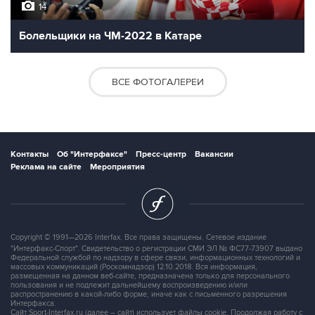
14
Болельщики на ЧМ-2022 в Катаре
ВСЕ ФОТОГАЛЕРЕИ
Контакты
Об "Интерфаксе"
Пресс-центр
Вакансии
Реклама на сайте
Мероприятия
Copyright © 1991—2026 Interfax. Все права защищены. Сетевое издание
"Интерфакс-Спорт". Свидетельство о регистрации СМИ ЭЛ № ФС77-73907 выдано
Федеральной службой по надзору в сфере связи, информационных технологий и
массовых коммуникаций (Роскомнадзор) 12.10.2018. Вся информация,
размещенная на данном веб-сайте, предназначена только для персонального
пользования и не подлежит дальнейшему воспроизведению и/или
распространению в какой-либо форме, иначе как с письменного разрешения
Интерфакса.
Сайт Sport-Interfax.ru (далее – сайт) использует файлы cookie. Продолжая работу с