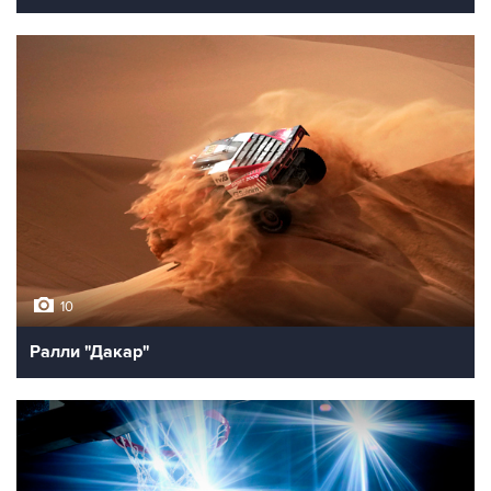
10
Ралли "Дакар"