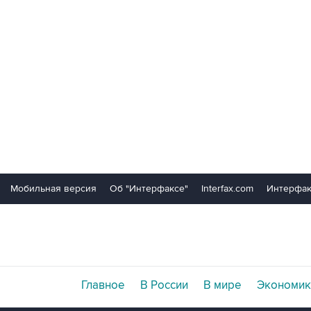
Мобильная версия
Об "Интерфаксе"
Interfax.com
Интерфак
Главное
В России
В мире
Экономик