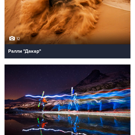
12
Ралли "Дакар"