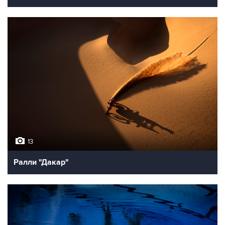
13
Ралли "Дакар"