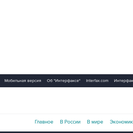
Мобильная версия
Об "Интерфаксе"
Interfax.com
Интерфак
Главное
В России
В мире
Экономик