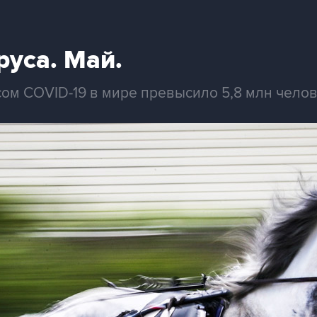
уса. Май.
ом COVID-19 в мире превысило 5,8 млн чело