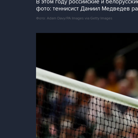
В этом году российские и белорусски
фото: теннисист Даниил Медведев р
Фото: Adam Davy/PA Images via Getty Images