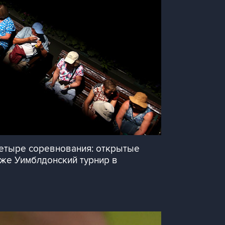
четыре соревнования: открытые
акже Уимблдонский турнир в