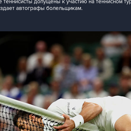
е теннисисты допущены к участию на теннисном ту
аздает автографы болельщикам.