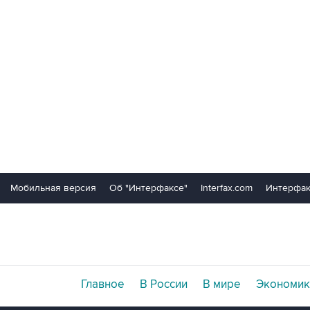
Мобильная версия
Об "Интерфаксе"
Interfax.com
Интерфак
Главное
В России
В мире
Экономик