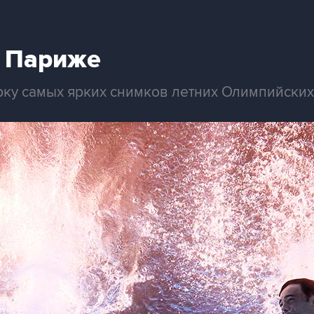
 Париже
рку самых ярких снимков летних Олимпийских