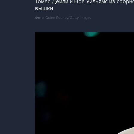
Томас Дейли и Ноа Уильямс из сбор
вышки
Фото: Quinn Rooney/Getty Images