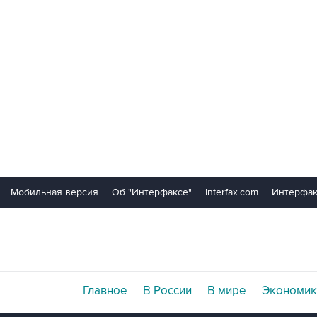
Мобильная версия
Об "Интерфаксе"
Interfax.com
Интерфак
Главное
В России
В мире
Экономик