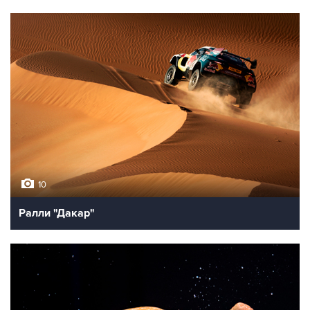
10
Ралли "Дакар"