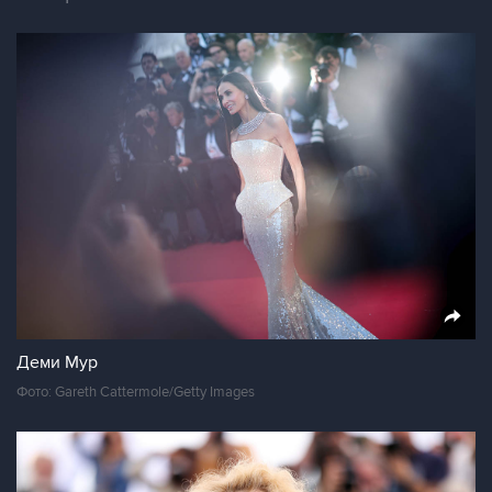
Деми Мур
Фото: Gareth Cattermole/Getty Images