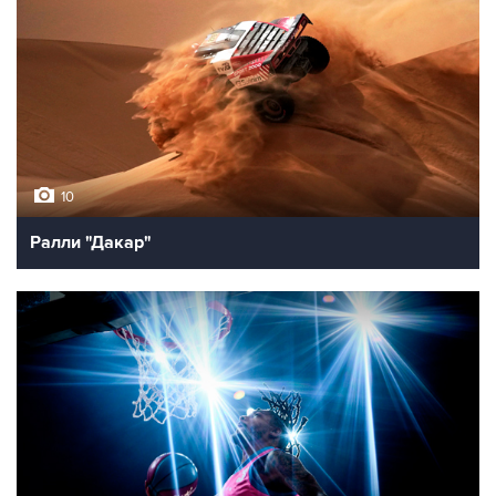
10
Ралли "Дакар"