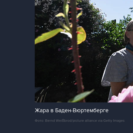
Жара в Баден-Вюртемберге
Фото: Bernd Weißbrod/picture alliance via Getty Images