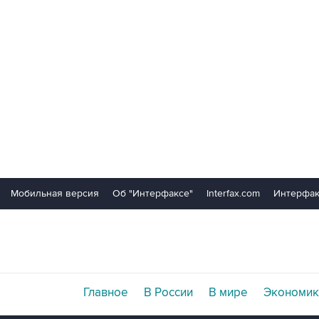
Мобильная версия
Об "Интерфаксе"
Interfax.com
Интерфак
Главное
В России
В мире
Экономик