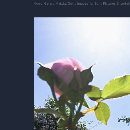
Фото: Gerald Matzka/Getty Images for Sony Pictures Enter