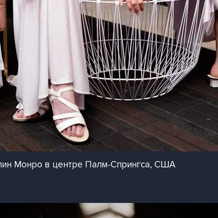
ин Монро в центре Палм-Спрингса, США