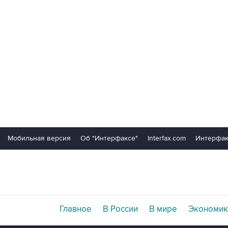
Мобильная версия
Об "Интерфаксе"
Interfax.com
Интерфак
Главное
В России
В мире
Экономик