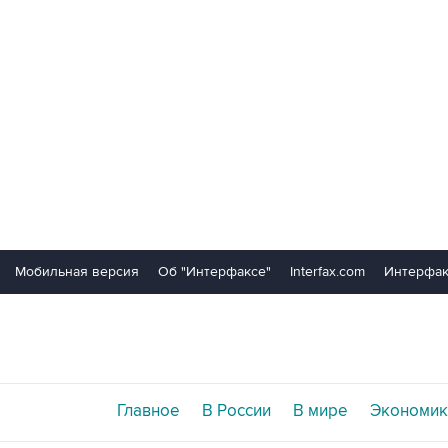
Мобильная версия
Об "Интерфаксе"
Interfax.com
Интерфак
Главное
В России
В мире
Экономик