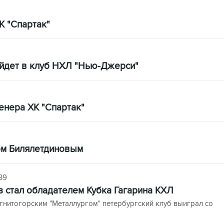
К "Спартак"
йдет в клуб НХЛ "Нью-Джерси"
енера ХК "Спартак"
ром Билялетдиновым
39
з стал обладателем Кубка Гагарина КХЛ
гнитогорским "Металлургом" петербургский клуб выиграл со