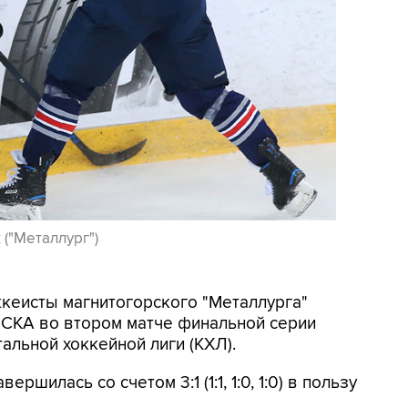
 ("Металлург")
ккеисты магнитогорского "Металлурга"
 СКА во втором матче финальной серии
альной хоккейной лиги (КХЛ).
ршилась со счетом 3:1 (1:1, 1:0, 1:0) в пользу