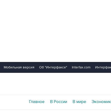
Мобильная версия
Об "Интерфаксе"
Interfax.com
Интерфак
Главное
В России
В мире
Экономик