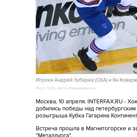
Игроки Андрей Зубарев (СКА) и Ян Коварж
Фото: ТАСС, Антон Новодережкин
Москва. 10 апреля. INTERFAX.RU - Хо
добились победы над петербургским
розыгрыша Кубка Гагарина Континент
Встреча прошла в Магнитогорске и заве
"Металлурга".