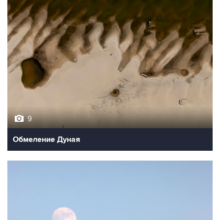
9
Обмеление Дуная