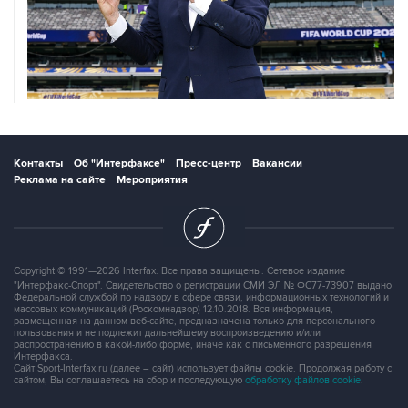
Контакты
Об "Интерфаксе"
Пресс-центр
Вакансии
Реклама на сайте
Мероприятия
Copyright © 1991—2026 Interfax. Все права защищены. Сетевое издание
"Интерфакс-Спорт". Свидетельство о регистрации СМИ ЭЛ № ФС77-73907 выдано
Федеральной службой по надзору в сфере связи, информационных технологий и
массовых коммуникаций (Роскомнадзор) 12.10.2018. Вся информация,
размещенная на данном веб-сайте, предназначена только для персонального
пользования и не подлежит дальнейшему воспроизведению и/или
распространению в какой-либо форме, иначе как с письменного разрешения
Интерфакса.
Сайт Sport-Interfax.ru (далее – сайт) использует файлы cookie. Продолжая работу с
сайтом, Вы соглашаетесь на сбор и последующую
обработку файлов cookie
.