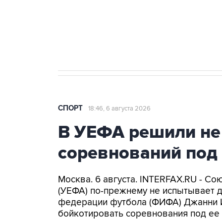
Купить подписку на
Подписа
профессиональную ленту
главных
СПОРТ
18:46, 6 августа 2026
В УЕФА решили не
соревнований под
Москва. 6 августа. INTERFAX.RU - С
(УЕФА) по-прежнему не испытывает 
федерации футбола (ФИФА) Джанни 
бойкотировать соревнования под ее 