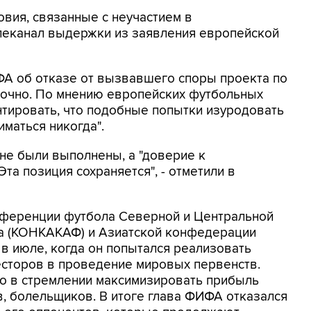
овия, связанные с неучастием в
елеканал выдержки из заявления европейской
ФА об отказе от вызвавшего споры проекта по
точно. По мнению европейских футбольных
нтировать, что подобные попытки изуродовать
маться никогда".
 не были выполнены, а "доверие к
та позиция сохраняется", - отметили в
нференции футбола Северной и Центральной
на (КОНКАКАФ) и Азиатской конфедерации
 в июле, когда он попытался реализовать
есторов в проведение мировых первенств.
но в стремлении максимизировать прибыль
в, болельщиков. В итоге глава ФИФА отказался