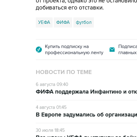
от проекта, однако это не останови
добиваться его отставки.
УЕФА
ФИФА
футбол
Купить подписку на
Подписа
профессиональную ленту
главных
НОВОСТИ ПО ТЕМЕ
6 августа 09:40
ФИФА поддержала Инфантино и отка
4 августа 01:45
В Европе задумались об организаци
30 июля 18:45