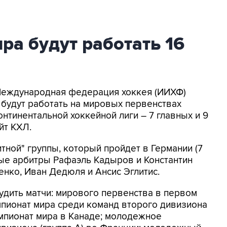
ра будут работать 16
 Международная федерация хоккея (ИИХФ)
 будут работать на мировых первенствах
онтинентальной хоккейной лиги – 7 главных и 9
йт КХЛ.
тной" группы, который пройдет в Германии (7
авные арбитры Рафаэль Кадыров и Константин
енко, Иван Дедюля и Ансис Эглитис.
судить матчи: мирового первенства в первом
емпионат мира среди команд второго дивизиона
емпионат мира в Канаде; молодежное