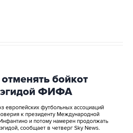
ться на рассылку
Получать оперативные новости
 новостей сайта
в официальном канале
 отменять бойкот
 эгидой ФИФА
оюз европейских футбольных ассоциаций
доверия к президенту Международной
Инфантино и потому намерен продолжать
эгидой, сообщает в четверг Sky News.