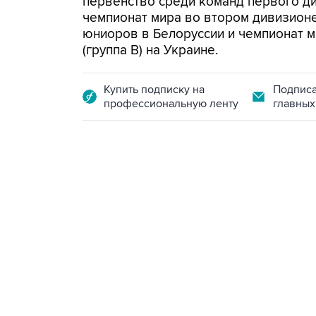
первенство среди команд первого ди
чемпионат мира во втором дивизионе 
юниоров в Белоруссии и чемпионат 
(группа В) на Украине.
Купить подписку на
Подписа
профессиональную ленту
главных
23:14, 6 августа 2026