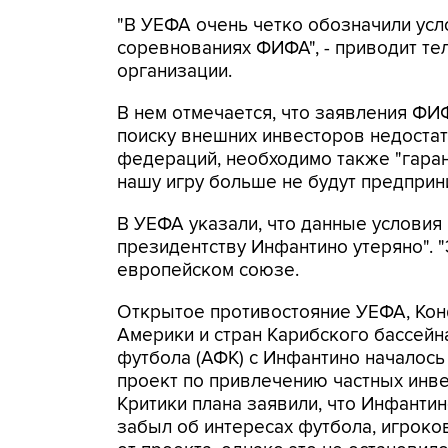
"В УЕФА очень четко обозначили усл
соревнованиях ФИФА", - приводит т
организации.
В нем отмечается, что заявления ФИ
поиску внешних инвесторов недоста
федераций, необходимо также "гара
нашу игру больше не будут предприни
В УЕФА указали, что данные условия
президентству Инфантино утеряно". "Э
европейском союзе.
Открытое противостояние УЕФА, Ко
Америки и стран Карибского бассей
футбола (АФК) с Инфантино началось
проект по привлечению частных инв
Критики плана заявили, что Инфанти
забыл об интересах футбола, игроко