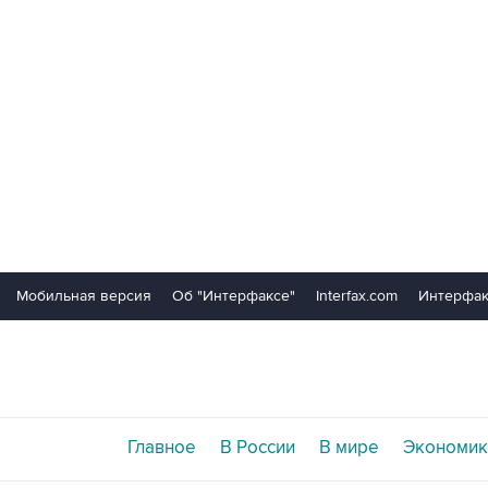
Мобильная версия
Об "Интерфаксе"
Interfax.com
Интерфак
Главное
В России
В мире
Экономик