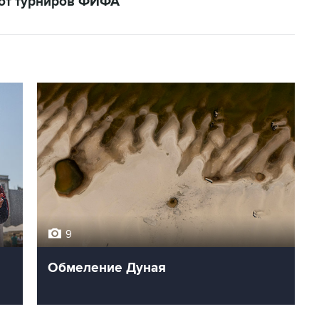
кот турниров ФИФА
9
Обмеление Дуная