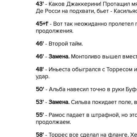
43'
- Каков Джаккерини! Протащил мяч
Де Росси на подхвати, бьет - Касилья
45+1'
- Вот так неожиданно пролетел 
продолжения.
46'
- Второй тайм.
46'
-
Замена.
Монтоливо вышел вмест
48'
- Иньеста обыгрался с Торресом 
удар.
50'
- Альба навесил точно в руки Буфф
53'
-
Замена.
Сильва покидает поле, в
55'
- Рамос падает в штрафной, но это
продолжаем.
58'
- Торрес все сделал на фланге, Х