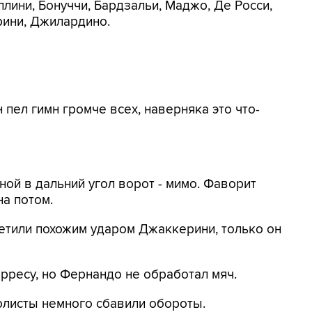
ллини, Бонуччи, Бардзальи, Маджо, Де Росси,
рини, Джилардино.
 пел гимн громче всех, наверняка это что-
ной в дальний угол ворот - мимо. Фаворит
на потом.
ветили похожим ударом Джаккерини, только он
рресу, но Фернандо не обработал мяч.
олисты немного сбавили обороты.