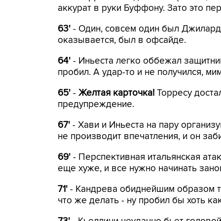
аккурат в руки Буффону. Зато это пе
63'
- Один, совсем один был Джиларди
оказывается, был в офсайде.
64'
- Иньеста легко оббежал защитник
пробил. А удар-то и не получился, ми
65'
-
Желтая карточка!
Торресу достал
предупреждение.
67'
- Хави и Иньеста на пару организ
не производит впечатления, и он заб
69'
- Перспективная итальянская атак
еще хуже, и все нужно начинать зано
71'
- Кандрева обиднейшим образом т
что же делать - ну пробил бы хоть ка