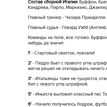
Состав сборной Италии
: Буффон, Кье
Кандрева, Пирло, Маркизио, Джакке
Главный тренер - Чезаре Пранделли.
Главный судья - Говард Уэбб (Англия).
Команды на поле, все готово. Буффон
нибудь да значит.
1'
- Стартовый свисток, поехали!
2'
- Педро бьет с правого угла штраф
матча решил не откладывать ничего 
3'
- Итальянцы тоже не тушуются, от
бил с левого угла штрафной.
5'
- Иньеста выложил классный пас То
6'
- Начало получилось бодрое, футб