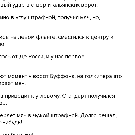
рвый удар в створ итальянских ворот.
но в углу штрафной, получил мяч, но,
ов на левом фланге, сместился к центру и
мо.
ось от Де Росси, и у нас первое
уют момент у ворот Буффона, на голкипера это
ирает мяч.
а приводит к угловому. Стандарт получился
во.
еряет мяч в чужой штрафной. Долго решал,
к-нибудь!