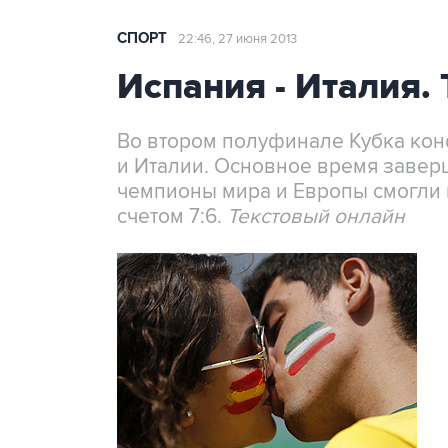
СПОРТ
22:46, 27 июня 2013
Испания - Италия.
Во втором полуфинале Кубка ко
и Италии. Основное время завер
чемпионы мира и Европы смогли 
счетом 7:6.
Текстовый онлайн