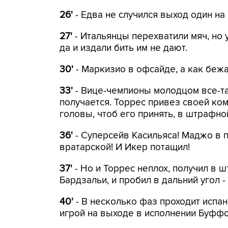
26'
- Едва не случился выход один на 
27'
- Итальянцы перехватили мяч, но 
да и издали бить им не дают.
30'
- Маркизио в офсайде, а как бежа
33'
- Вице-чемпионы молодцом все-так
получается. Торрес привез своей ко
головы, чтоб его принять, в штрафно
36'
- Суперсейв Касильяса! Маджо в п
вратарской! И Икер потащил!
37'
- Но и Торрес неплох, получил в 
Бардзальи, и пробил в дальний угол -
40'
- В несколько фаз проходит испан
игрой на выходе в исполнении Буффо