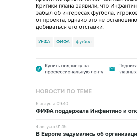
Критики плана заявили, что Инфанти
забыл об интересах футбола, игроко
от проекта, однако это не останови
добиваться его отставки.
УЕФА
ФИФА
футбол
Купить подписку на
Подписа
профессиональную ленту
главных
НОВОСТИ ПО ТЕМЕ
6 августа 09:40
ФИФА поддержала Инфантино и отка
4 августа 01:45
В Европе задумались об организаци