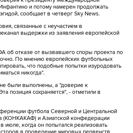
доверия к президенту Международной
Инфантино и потому намерен продолжать
эгидой, сообщает в четверг Sky News.
овия, связанные с неучастием в
елеканал выдержки из заявления европейской
ФА об отказе от вызвавшего споры проекта по
точно. По мнению европейских футбольных
нтировать, что подобные попытки изуродовать
маться никогда".
 не были выполнены, а "доверие к
та позиция сохраняется", - отметили в
нференции футбола Северной и Центральной
на (КОНКАКАФ) и Азиатской конфедерации
 в июле, когда он попытался реализовать
есторов в проведение мировых первенств.