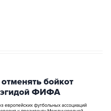
ться на рассылку
Получать оперативные новости
 новостей сайта
в официальном канале
 отменять бойкот
 эгидой ФИФА
оюз европейских футбольных ассоциаций