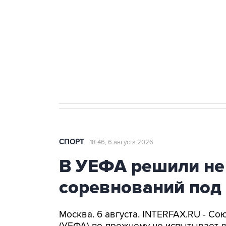
Купить подписку на
Подписа
профессиональную ленту
главных
СПОРТ
18:46, 6 августа 2026
В УЕФА решили не
соревнований под
Москва. 6 августа. INTERFAX.RU - С