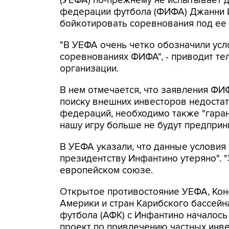
(УЕФА) по-прежнему не испытывает 
федерации футбола (ФИФА) Джанни 
бойкотировать соревнования под ее 
"В УЕФА очень четко обозначили усл
соревнованиях ФИФА", - приводит т
организации.
В нем отмечается, что заявления ФИ
поиску внешних инвесторов недоста
федераций, необходимо также "гара
нашу игру больше не будут предприни
В УЕФА указали, что данные условия
президентству Инфантино утеряно". "Э
европейском союзе.
Открытое противостояние УЕФА, Ко
Америки и стран Карибского бассей
футбола (АФК) с Инфантино началось
проект по привлечению частных инв