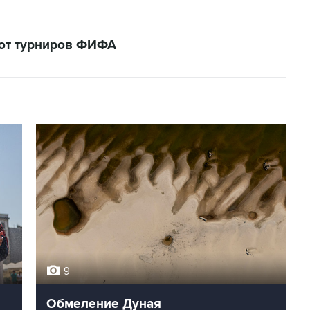
кот турниров ФИФА
9
Обмеление Дуная