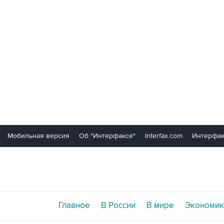
Мобильная версия
Об "Интерфаксе"
Interfax.com
Интерфак
Главное
В России
В мире
Экономик