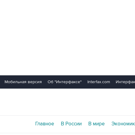
Мобильная версия
Об "Интерфаксе"
Interfax.com
Интерфак
Главное
В России
В мире
Экономик