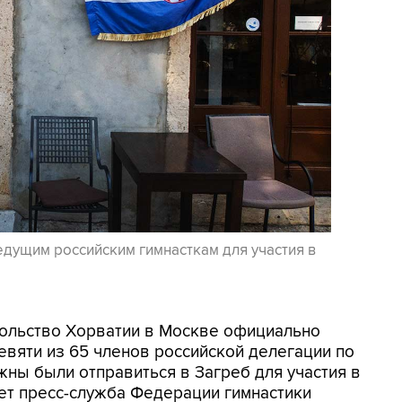
едущим российским гимнасткам для участия в
осольство Хорватии в Москве официально
евяти из 65 членов российской делегации по
жны были отправиться в Загреб для участия в
ет пресс-служба Федерации гимнастики