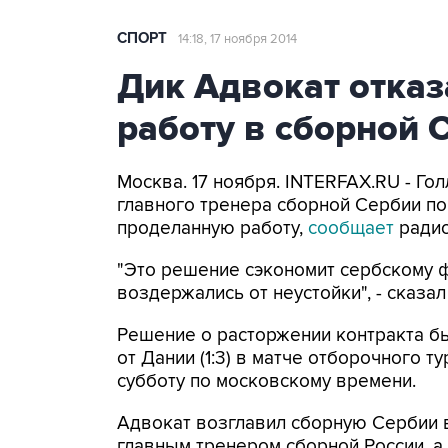
СПОРТ
14:18, 17 ноября 2014
Дик Адвокат отказ
работу в сборной 
Москва. 17 ноября. INTERFAX.RU - Го
главного тренера сборной Сербии по
проделанную работу,
сообщает
радио
"Это решение сэкономит сербскому ф
воздержались от неустойки", - сказал
Решение о расторжении контракта б
от Дании (1:3) в матче отборочного т
субботу по московскому времени.
Адвокат возглавил сборную Сербии в
главным тренером сборной России, а