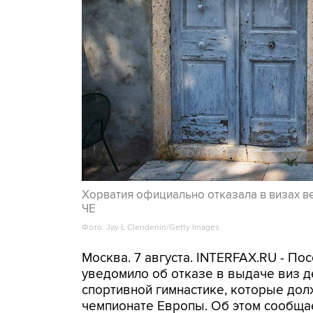
Хорватия официально отказала в визах в
ЧЕ
Фото: Jay L Clendenin/Getty Images
Москва. 7 августа. INTERFAX.RU - П
уведомило об отказе в выдаче виз д
спортивной гимнастике, которые дол
чемпионате Европы. Об этом сообща