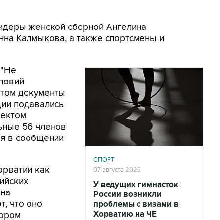
 лидеры женской сборной Ангелина
нна Калмыкова, а также спортсмены и
 "Не
словий
этом документы
ции подавались
лектом
ьные 56 членов
ся в сообщении
СПОРТ
орватии как
07 августа 2026
ийских
У ведущих гимнасток
 на
России возникли
т, что оно
проблемы с визами в
Хорватию на ЧЕ
тором