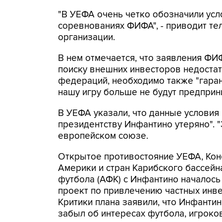
"В УЕФА очень четко обозначили усл
соревнованиях ФИФА", - приводит т
организации.
В нем отмечается, что заявления ФИ
поиску внешних инвесторов недоста
федераций, необходимо также "гара
нашу игру больше не будут предприни
В УЕФА указали, что данные условия
президентству Инфантино утеряно". "Э
европейском союзе.
Открытое противостояние УЕФА, Ко
Америки и стран Карибского бассей
футбола (АФК) с Инфантино началось
проект по привлечению частных инв
Критики плана заявили, что Инфанти
забыл об интересах футбола, игроко