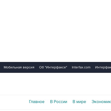
Мобильная версия
Об "Интерфаксе"
Interfax.com
Интерфак
Главное
В России
В мире
Экономик