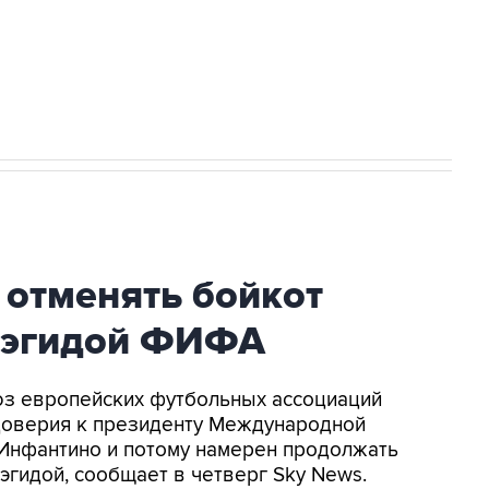
ться на рассылку
Получать оперативные новости
 новостей сайта
в официальном канале
 отменять бойкот
 эгидой ФИФА
оюз европейских футбольных ассоциаций
доверия к президенту Международной
Инфантино и потому намерен продолжать
эгидой, сообщает в четверг Sky News.