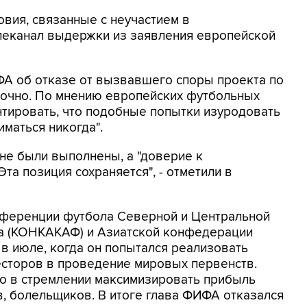
овия, связанные с неучастием в
елеканал выдержки из заявления европейской
ФА об отказе от вызвавшего споры проекта по
точно. По мнению европейских футбольных
нтировать, что подобные попытки изуродовать
маться никогда".
 не были выполнены, а "доверие к
та позиция сохраняется", - отметили в
нференции футбола Северной и Центральной
на (КОНКАКАФ) и Азиатской конфедерации
 в июле, когда он попытался реализовать
есторов в проведение мировых первенств.
но в стремлении максимизировать прибыль
в, болельщиков. В итоге глава ФИФА отказался