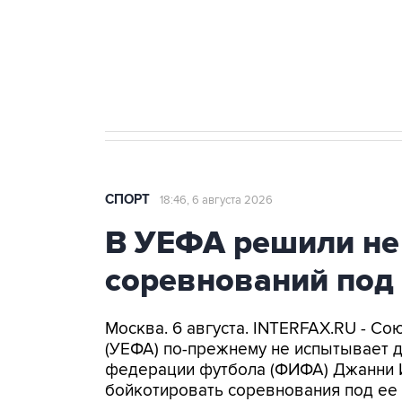
Купить подписку на
Подписа
профессиональную ленту
главных
СПОРТ
18:46, 6 августа 2026
В УЕФА решили не
соревнований под
Москва. 6 августа. INTERFAX.RU - С
(УЕФА) по-прежнему не испытывает 
федерации футбола (ФИФА) Джанни 
бойкотировать соревнования под ее 