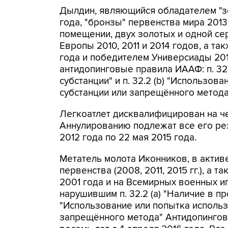
Дылдин, являющийся обладателем "зо
года, "бронзы" первенства мира 2013
помещении, двух золотых и одной с
Европы 2010, 2011 и 2014 годов, а т
года и победителем Универсиады 20
антидопинговые правила ИААФ: п. 32
субстанции" и п. 32.2 (b) "Использо
субстанции или запрещённого метода
Легкоатлет дисквалифицирован на че
Аннулированию подлежат все его резу
2012 года по 22 мая 2015 года.
Метатель молота Иконников, в актив
первенства (2008, 2011, 2015 гг.), а
2001 года и на Всемирных военных иг
нарушившим п. 32.2 (а) "Наличие в пр
"Использование или попытка исполь
запрещённого метода" Антидопингов