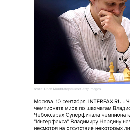
Фото: Dean Mouhtaropoulos/Getty Images
Москва. 10 сентября. INTERFAX.RU -
чемпионата мира по шахматам Влади
Чебоксарах Суперфинала чемпионата
"Интерфакса" Владимиру Нардину наз
несмотря на отсутствие некоторых л