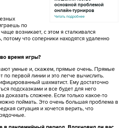
основной проблемой
онлайн-турниров
Читать подробнее
ьезных
 играешь по
 чаще возникает, с этом я сталкивался
, потому что соперники находятся удаленно
 во время игры?
вают умные и, скажем, прямые очень. Прямые
 по первой линии и это легче вычислить.
лифицированный шахматист. Ему достаточно
ься подсказками и все будет для него
ва доказать сложнее. Если только какое-то
 можно поймать. Это очень большая проблема в
редкая ситуация и хочется верить, что
орядочные.
е в пандемийный период. Вдохновил ли вас