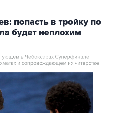
в: попасть в тройку по
ла будет неплохим
артующем в Чебоксарах Суперфинале
ахматах и сопровождающем их читерстве