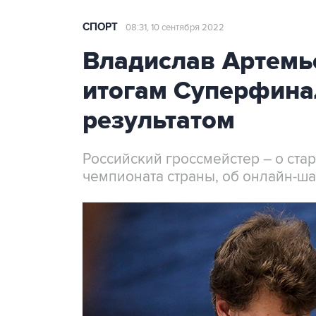
СПОРТ
08:31, 10 сентября 2022
Владислав Артемье
итогам Суперфина
результатом
Российский гроссмейстер – о ст
чемпионата страны, об онлайн-ш