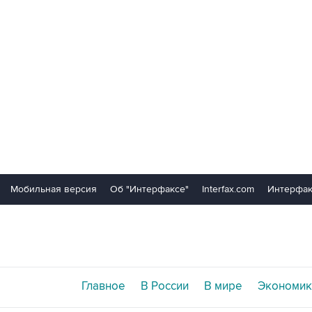
Мобильная версия
Об "Интерфаксе"
Interfax.com
Интерфак
Главное
В России
В мире
Экономик