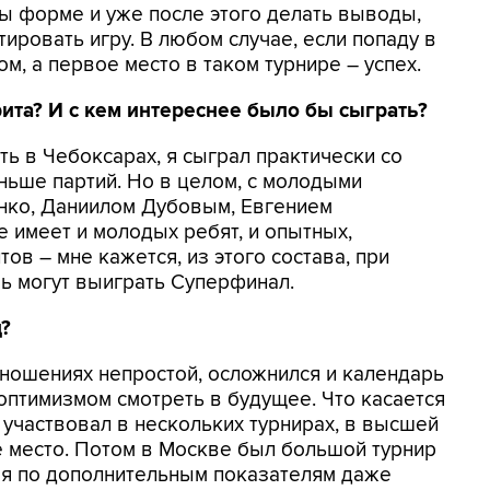
ты форме и уже после этого делать выводы,
ировать игру. В любом случае, если попаду в
ом, а первое место в таком турнире – успех.
рита? И с кем интереснее было бы сыграть?
ать в Чебоксарах, я сыграл практически со
еньше партий. Но в целом, с молодыми
енко, Даниилом Дубовым, Евгением
е имеет и молодых ребят, и опытных,
ов – мне кажется, из этого состава, при
ь могут выиграть Суперфинал.
д?
 отношениях непростой, осложнился и календарь
 оптимизмом смотреть в будущее. Что касается
 участвовал в нескольких турнирах, в высшей
е место. Потом в Москве был большой турнир
м я по дополнительным показателям даже