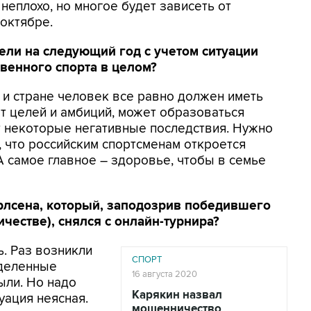
 неплохо, но многое будет зависеть от
октябре.
цели на следующий год с учетом ситуации
твенного спорта в целом?
е и стране человек все равно должен иметь
ет целей и амбиций, может образоваться
ет некоторые негативные последствия. Нужно
 что российским спортсменам откроется
 самое главное – здоровье, чтобы в семье
рлсена, который, заподозрив победившего
честве), снялся с онлайн-турнира?
ь. Раз возникли
СПОРТ
еделенные
16 августа 2020
ыли. Но надо
Карякин назвал
уация неясная.
мошенничество