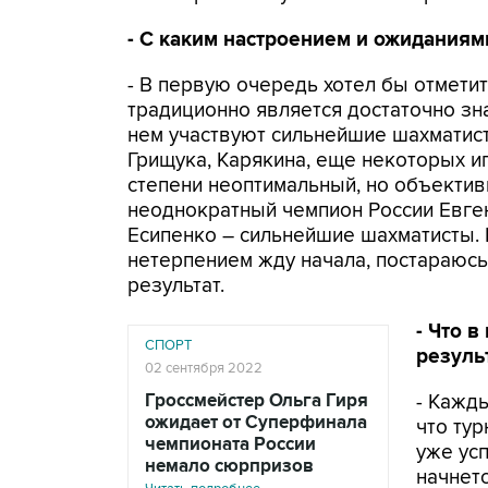
- С каким настроением и ожиданиям
- В первую очередь хотел бы отмети
традиционно является достаточно зн
нем участвуют сильнейшие шахматисты
Грищука, Карякина, еще некоторых иг
степени неоптимальный, но объектив
неоднократный чемпион России Евге
Есипенко – сильнейшие шахматисты. 
нетерпением жду начала, постараюсь
результат.
- Что 
СПОРТ
резуль
02 сентября 2022
Гроссмейстер Ольга Гиря
- Кажд
ожидает от Суперфинала
что тур
чемпионата России
уже ус
немало сюрпризов
начнетс