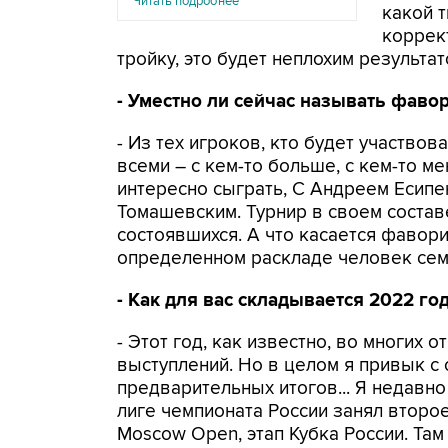
Читать подробнее
какой 
коррект
тройку, это будет неплохим результат
- Уместно ли сейчас называть фаво
- Из тех игроков, кто будет участвов
всеми – с кем-то больше, с кем-то м
интересно сыграть, С Андреем Есип
Томашевским. Турнир в своем состав
состоявшихся. А что касается фаворит
определенном раскладе человек сем
- Как для вас складывается 2022 го
- Этот год, как известно, во многих
выступлений. Но в целом я привык с
предварительных итогов... Я недавно
лиге чемпионата России занял второ
Moscow Open, этап Кубка России. Та