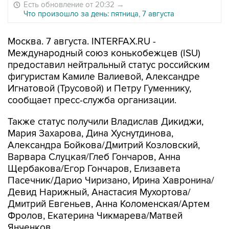
Есть обновление от 20:32
→
Что произошло за день: пятница, 7 августа
Москва. 7 августа. INTERFAX.RU -
Международный союз конькобежцев (ISU)
предоставил нейтральный статус российским
фигуристам Камиле Валиевой, Александре
Игнатовой (Трусовой) и Петру Гуменнику,
сообщает пресс-служба организации.
Также статус получили Владислав Дикиджи,
Мария Захарова, Дина Хуснутдинова,
Александра Бойкова/Дмитрий Козловский,
Варвара Слуцкая/Глеб Гончаров, Анна
Щербакова/Егор Гончаров, Елизавета
Пасечник/Дарио Чиризано, Ирина Хавронина/
Девид Нарижный, Анастасия Мухортова/
Дмитрий Евгеньев, Анна Коломенская/Артем
Фролов, Екатерина Чикмарева/Матвей
Янченков.