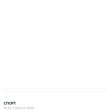
Получать оперативные новости в официальном
канале
3 июля 10:45
"Рады возвращению величайшего!" В
"Вашингтоне" отреагировали на решение
Овечкина
5 января 14:03
Евгений Кузнецов стал игроком "Салавата
Юлаева"
СПОРТ
19:33, 7 августа 2026