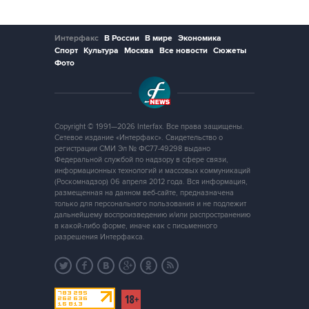
Интерфакс
В России
В мире
Экономика
Спорт
Культура
Москва
Все новости
Сюжеты
Фото
Copyright © 1991—2026 Interfax. Все права защищены.
Сетевое издание «Интерфакс». Свидетельство о
регистрации СМИ Эл № ФС77-49298 выдано
Федеральной службой по надзору в сфере связи,
информационных технологий и массовых коммуникаций
(Роскомнадзор) 06 апреля 2012 года. Вся информация,
размещенная на данном веб-сайте, предназначена
только для персонального пользования и не подлежит
дальнейшему воспроизведению и/или распространению
в какой-либо форме, иначе как с письменного
разрешения Интерфакса.