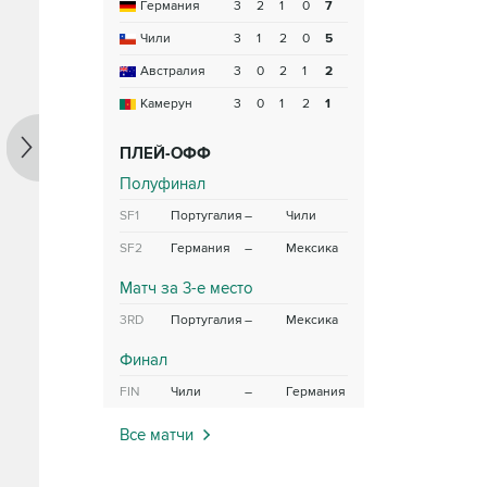
Германия
3
2
1
0
7
Чили
3
1
2
0
5
Австралия
3
0
2
1
2
Камерун
3
0
1
2
1
ПЛЕЙ-ОФФ
Полуфинал
SF1
Португалия
–
Чили
SF2
Германия
–
Мексика
Матч за 3-е место
3RD
Португалия
–
Мексика
Финал
FIN
Чили
–
Германия
Все матчи