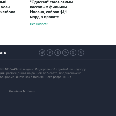
ный
"Одиссея" стала самым
 член
кассовым фильмом
скетбола
Нолана, собрав $1,1
млрд в прокате
Все новости
ото
 Эл № ФС77-49298 выдано Федеральной службой по надзору
ция, размещенная на данном веб-сайте, предназначена
бо форме, иначе как с письменного разрешения
Дизайн – Motka.ru