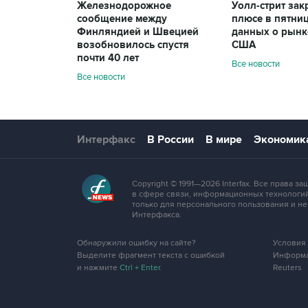
Железнодорожное
Уолл-стрит зак
сообщение между
плюсе в пятниц
Финляндией и Швецией
данных о рынк
возобновилось спустя
США
почти 40 лет
Все новости
Все новости
Интерфакс
В России
В мире
Экономик
Copyright © 1991—2026 Interfax. Все права
в сфере связи, информационных технологий
только для персонального пользования и н
Интерфакса.
Обнаружили ошибку на сайте?
Условия
Выделите фрагмент текста с ошибкой
Информа
и нажмите
Ctrl + Enter
.
Reuters