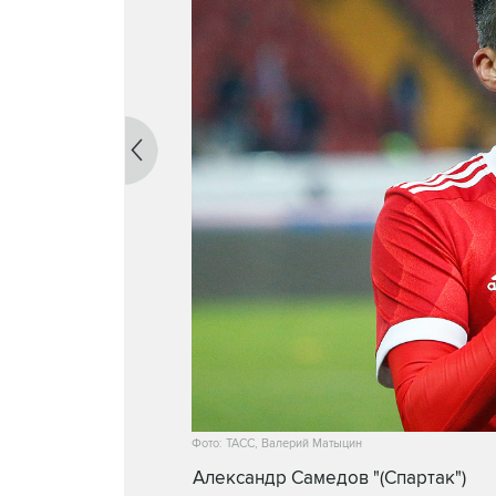
Фото: ТАСС, Валерий Матыцин
Александр Самедов "(Спартак")