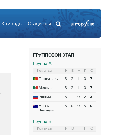
Команды
Стадионы
ГРУППОВОЙ ЭТАП
Группа A
Команда
И
В
Н
П
О
Португалия
3
2
1
0
7
Мексика
3
2
1
0
7
Россия
3
1
0
2
3
Новая
3
0
0
3
0
Зеландия
Группа B
Команда
И
В
Н
П
О