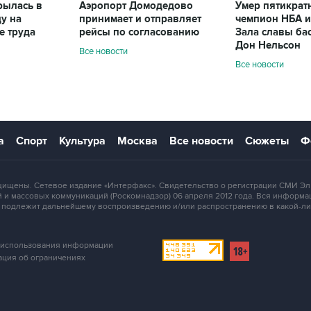
рылась в
Аэропорт Домодедово
Умер пятикрат
у на
принимает и отправляет
чемпион НБА и
е труда
рейсы по согласованию
Зала cлавы ба
Дон Нельсон
Все новости
Все новости
а
Спорт
Культура
Москва
Все новости
Сюжеты
Ф
 защищены. Сетевое издание «Интерфакс». Свидетельство о регистрации СМИ
 и массовых коммуникаций (Роскомнадзор) 06 апреля 2012 года. Вся информа
е подлежит дальнейшему воспроизведению и/или распространению в какой-ли
 использования информации
ция об ограничениях