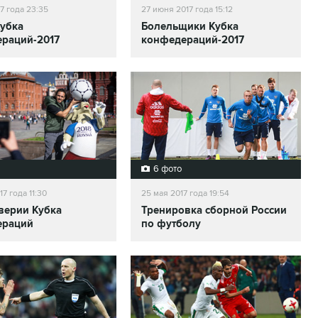
7 года 23:35
27 июня 2017 года 15:12
убка
Болельщики Кубка
раций-2017
конфедераций-2017
6 фото
7 года 11:30
25 мая 2017 года 19:54
верии Кубка
Тренировка сборной России
ераций
по футболу