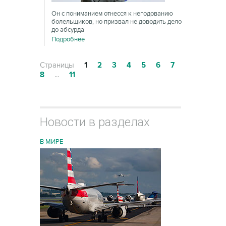
Он с пониманием отнесся к негодованию
болельщиков, но призвал не доводить дело
до абсурда
Подробнее
Страницы
1
2
3
4
5
6
7
8
...
11
Новости в разделах
В МИРЕ