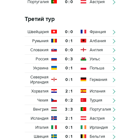
Португалия
0 : 0
Австрия
Третий тур
Швейцария
0 : 0
Франция
Румыния
0 : 1
Албания
Словакия
0 : 0
Англия
Россия
0 : 3
Уэльс
Украина
0 : 1
Польша
Северная
0 : 1
Германия
Ирландия
Хорватия
2 : 1
Испания
Чехия
0 : 2
Турция
Венгрия
3 : 3
Португалия
Исландия
2 : 1
Австрия
Италия
0 : 1
Ирландия
Швеция
0 : 1
Бельгия