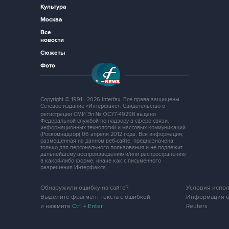
Культура
Москва
Все
новости
Сюжеты
Фото
Copyright © 1991—2026 Interfax. Все права защищены.
Сетевое издание «Интерфакс». Свидетельство о
регистрации СМИ Эл № ФС77-49298 выдано
Федеральной службой по надзору в сфере связи,
информационных технологий и массовых коммуникаций
(Роскомнадзор) 06 апреля 2012 года. Вся информация,
размещенная на данном веб-сайте, предназначена
только для персонального пользования и не подлежит
дальнейшему воспроизведению и/или распространению
в какой-либо форме, иначе как с письменного
разрешения Интерфакса.
Обнаружили ошибку на сайте?
Условия испо
Выделите фрагмент текста с ошибкой
Информация о
и нажмите
Ctrl + Enter
.
Reuters