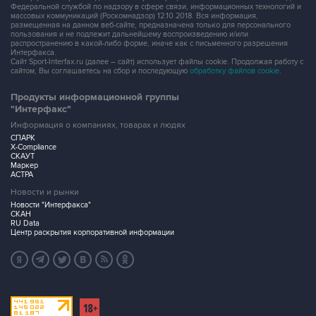
Федеральной службой по надзору в сфере связи, информационных технологий и
массовых коммуникаций (Роскомнадзор) 12.10.2018. Вся информация,
размещенная на данном веб-сайте, предназначена только для персонального
пользования и не подлежит дальнейшему воспроизведению и/или
распространению в какой-либо форме, иначе как с письменного разрешения
Интерфакса.
Сайт Sport-Interfax.ru (далее – сайт) использует файлы cookie. Продолжая работу с
сайтом, Вы соглашаетесь на сбор и последующую
обработку файлов cookie
.
Продукты информационной группы
"Интерфакс"
Информация о компаниях, товарах и людях
СПАРК
X-Compliance
СКАУТ
Маркер
АСТРА
Новости и рынки
Новости "Интерфакса"
СКАН
RU Data
Центр раскрытия корпоративной информации