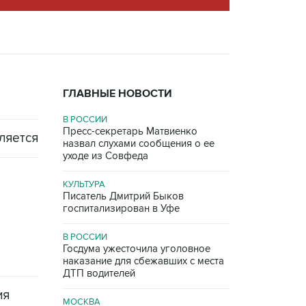
ГЛАВНЫЕ НОВОСТИ
В РОССИИ
Пресс-секретарь Матвиенко
бляется
назвал слухами сообщения
о ее
уходе из Совфеда
КУЛЬТУРА
Писатель Дмитрий Быков
госпитализирован в Уфе
В РОССИИ
Госдума ужесточила уголовное
наказание
для сбежавших с места
ДТП водителей
ия
МОСКВА