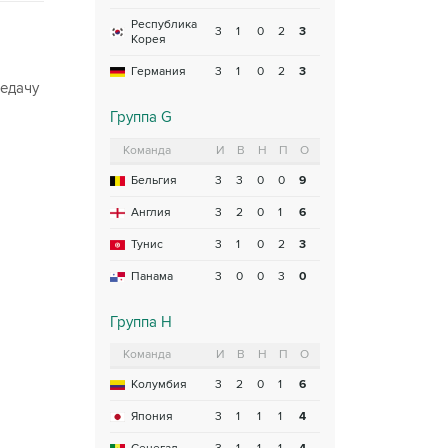
Республика
3
1
0
2
3
Корея
Германия
3
1
0
2
3
редачу
Группа G
Команда
И
В
Н
П
О
Бельгия
3
3
0
0
9
Англия
3
2
0
1
6
Тунис
3
1
0
2
3
Панама
3
0
0
3
0
Группа H
Команда
И
В
Н
П
О
Колумбия
3
2
0
1
6
Япония
3
1
1
1
4