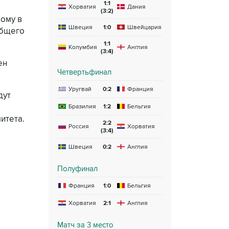
1:1
Хорватия
Дания
(3:2)
рому в
Швеция
1:0
Швейцария
общего
1:1
Колумбия
Англия
(3:4)
ен
Четвертьфинал
Уругвай
0:2
Франция
дут
Бразилия
1:2
Бельгия
итета.
2:2
Россия
Хорватия
(3:4)
Швеция
0:2
Англия
Полуфинал
Франция
1:0
Бельгия
Хорватия
2:1
Англия
Матч за 3 место