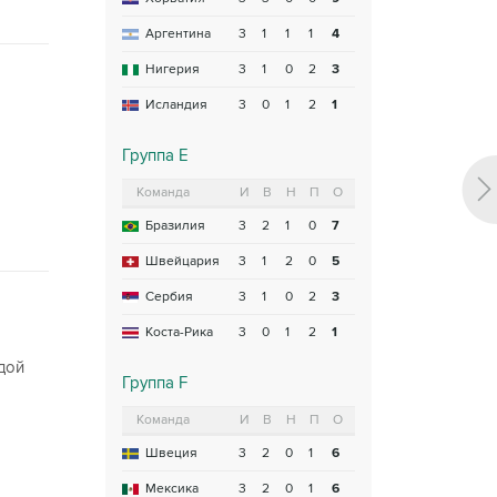
Аргентина
3
1
1
1
4
Нигерия
3
1
0
2
3
Исландия
3
0
1
2
1
Группа E
Команда
И
В
Н
П
О
Бразилия
3
2
1
0
7
Швейцария
3
1
2
0
5
Сербия
3
1
0
2
3
Коста-Рика
3
0
1
2
1
дой
Группа F
Команда
И
В
Н
П
О
Швеция
3
2
0
1
6
Мексика
3
2
0
1
6