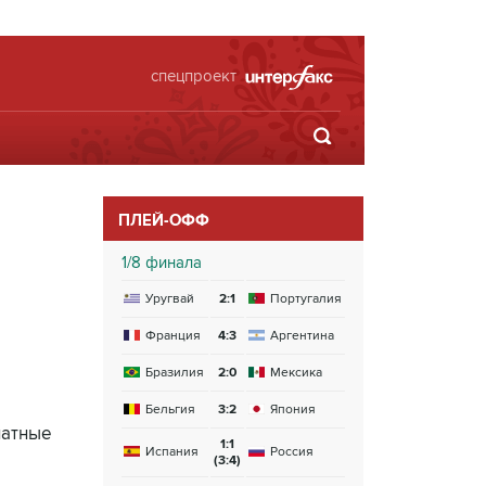
спецпроект
ПЛЕЙ-ОФФ
1/8 финала
Уругвай
2:1
Португалия
Франция
4:3
Аргентина
Бразилия
2:0
Мексика
Бельгия
3:2
Япония
латные
1:1
Испания
Россия
(3:4)