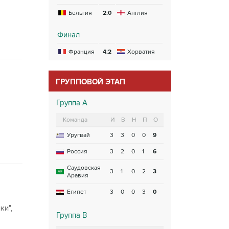
Бельгия
2:0
Англия
Финал
Франция
4:2
Хорватия
ГРУППОВОЙ ЭТАП
Группа A
Команда
И
В
Н
П
О
Уругвай
3
3
0
0
9
Россия
3
2
0
1
6
Саудовская
3
1
0
2
3
Аравия
Египет
3
0
0
3
0
ки",
Группа B