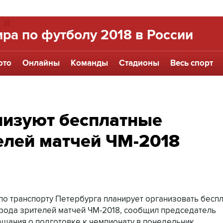
ра по футболу 2018 в России
ото
Онлайны
Команды
Стадионы
Весь спорт
низуют бесплатные
елей матчей ЧМ-2018
т по транспорту Петербурга планирует организовать бесп
рода зрителей матчей ЧМ-2018, сообщил председатель
щания о подготовке к чемпионату в понедельник.