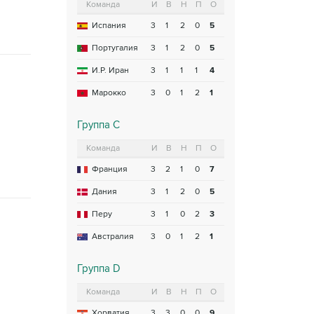
Команда
И
В
Н
П
О
Испания
3
1
2
0
5
Португалия
3
1
2
0
5
И.Р. Иран
3
1
1
1
4
Марокко
3
0
1
2
1
Группа C
Команда
И
В
Н
П
О
Франция
3
2
1
0
7
Дания
3
1
2
0
5
Перу
3
1
0
2
3
Австралия
3
0
1
2
1
Группа D
Команда
И
В
Н
П
О
Хорватия
3
3
0
0
9