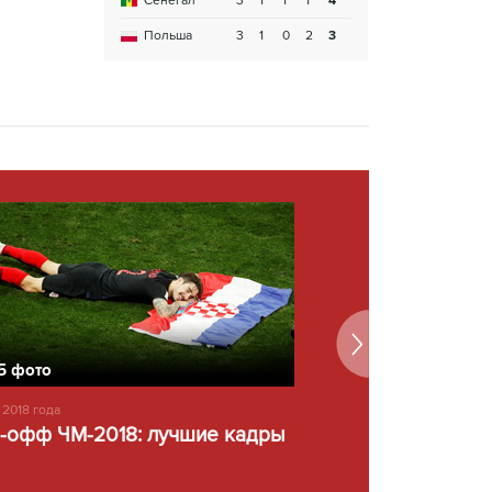
Сенегал
3
1
1
1
4
Польша
3
1
0
2
3
5 фото
8 фото
 2018 года
10 июля 2018 года
-офф ЧМ-2018: лучшие кадры
Трусы вверх!