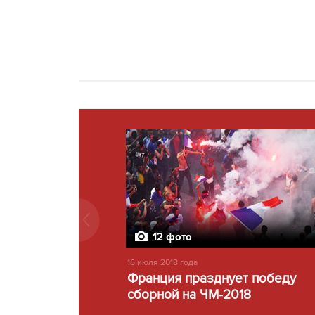
12 фото
16 июля 2018 года
Франция празднует победу
сборной на ЧМ-2018