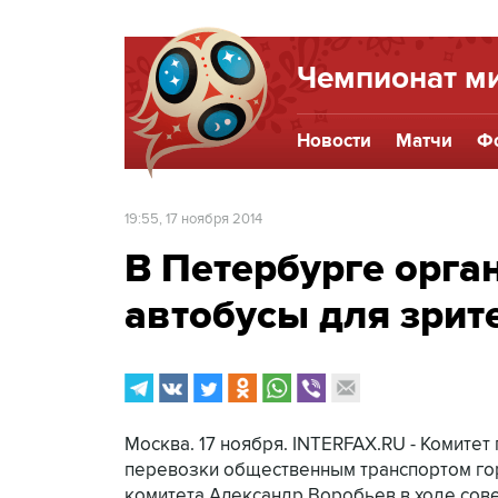
Чемпионат ми
Новости
Матчи
Ф
19:55, 17 ноября 2014
В Петербурге орга
автобусы для зрит
Москва. 17 ноября. INTERFAX.RU - Комите
перевозки общественным транспортом го
комитета Александр Воробьев в ходе сове