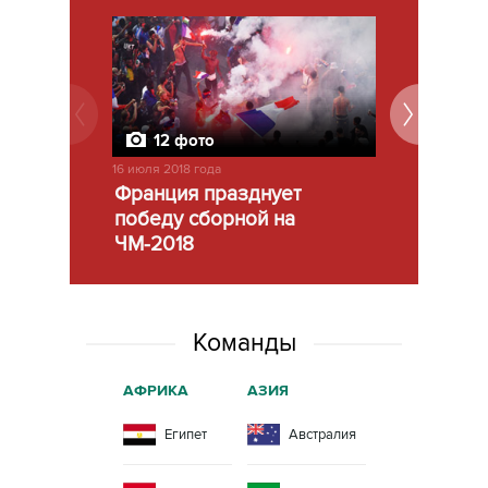
12 фото
12 фо
16 июля 2018 года
15 июля 2018 г
Франция празднует
Финал че
победу сборной на
мира-201
ЧМ-2018
Команды
АФРИКА
АЗИЯ
СЕВЕРНАЯ
АМЕРИКА
Египет
Австралия
Коста-
Рика