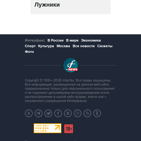
Лужники
Санкт-Пе
Интерфакс
В России
В мире
Экономика
Спорт
Культура
Москва
Все новости
Сюжеты
Фото
Copyright © 1991—2026 Interfax. Все права защищены.
Вся информация, размещенная на данном веб-сайте,
предназначена только для персонального пользования
и не подлежит дальнейшему воспроизведению и/или
распространению в какой-либо форме, иначе как с
письменного разрешения Интерфакса.