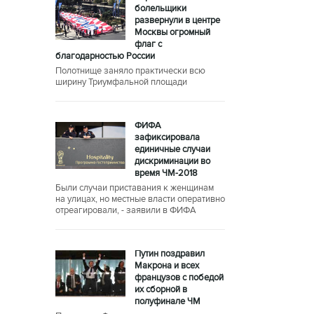
болельщики
развернули в центре
Москвы огромный
флаг с
благодарностью России
Полотнище заняло практически всю
ширину Триумфальной площади
ФИФА
зафиксировала
единичные случаи
дискриминации во
время ЧМ-2018
Были случаи приставания к женщинам
на улицах, но местные власти оперативно
отреагировали, - заявили в ФИФА
Путин поздравил
Макрона и всех
французов с победой
их сборной в
полуфинале ЧМ