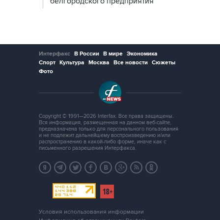
белгородского предприятия
Интерфакс
В России
В мире
Экономика
Спорт
Культура
Москва
Все новости
Сюжеты
Фото
Copyright © 1991—2026 Interfax. Все права защищены.
Вся информация, размещенная на данном веб-сайте,
предназначена только для персонального пользования
и не подлежит дальнейшему воспроизведению и/или
распространению в какой-либо форме, иначе как с
письменного разрешения Интерфакса.
Условия использования информации