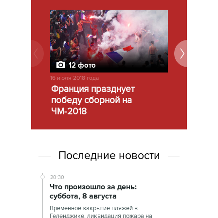
12 фото
12 фо
16 июля 2018 года
15 июля 2018 г
Франция празднует
Финал че
победу сборной на
мира-201
ЧМ-2018
Последние новости
20:30
Что произошло за день:
суббота, 8 августа
Временное закрытие пляжей в
Геленджике, ликвидация пожара на