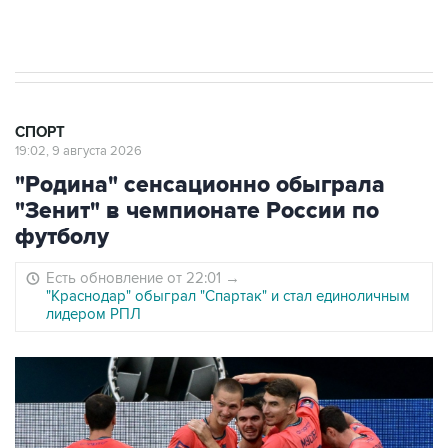
ЦСКА и "Ростов" сыграли вничью в матче
РПЛ
СПОРТ
19:02, 9 августа 2026
"Родина" сенсационно обыграла
"Зенит" в чемпионате России по
футболу
Есть обновление от 22:01
→
"Краснодар" обыграл "Спартак" и стал единоличным
лидером РПЛ