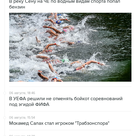
В реку Сену на ЧЕ по водным видам спорта попал
бензин
06 августа, 18:46
В УЕФА решили не отменять бойкот соревнований
под эгидой ФИФА
06 августа, 15:54
Мохамед Салах стал игроком "Трабзонспора"