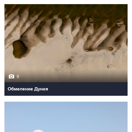
9
Обмеление Дуная