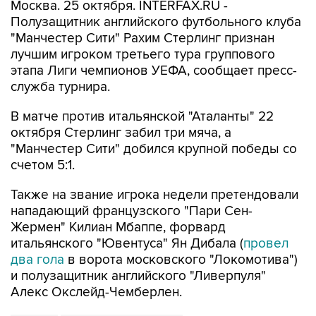
Москва. 25 октября. INTERFAX.RU -
Полузащитник английского футбольного клуба
"Манчестер Сити" Рахим Стерлинг признан
лучшим игроком третьего тура группового
этапа Лиги чемпионов УЕФА, сообщает пресс-
служба турнира.
В матче против итальянской "Аталанты" 22
октября Стерлинг забил три мяча, а
"Манчестер Сити" добился крупной победы со
счетом 5:1.
Также на звание игрока недели претендовали
нападающий французского "Пари Сен-
Жермен" Килиан Мбаппе, форвард
итальянского "Ювентуса" Ян Дибала (
провел
два гола
в ворота московского "Локомотива")
и полузащитник английского "Ливерпуля"
Алекс Окслейд-Чемберлен.