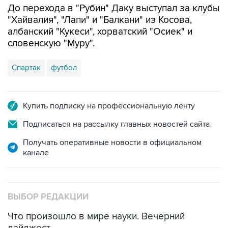
"Спартака", сообщает пресс-служба
московского футбольного клуба.
Контракт с 28-летним футболистом рассчитан
на три года. Он будет играть под 19-м номером.
Предыдущим клубом Даку был казанский
"Рубин", в составе которого он провел три
сезона. В 93 матчах за "Рубин" Даку забил 38
голов и сделал десять результативных
передач.
До перехода в "Рубин" Даку выступал за клубы
"Хайвалия", "Лапи" и "Балкани" из Косова,
албанский "Кукеси", хорватский "Осиек" и
словенскую "Муру".
Спартак
футбол