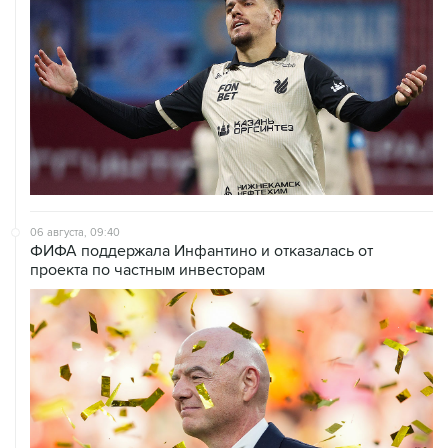
под эгидой ФИФА
06 августа, 15:54
Мохамед Салах стал игроком "Трабзонспора"
06 августа, 14:28
Футболист Антон Заболотный дисквалифицирован на
полгода за допинг
06 августа, 12:23
"Спартак" объявил о переходе нападающего Даку