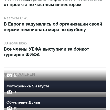
от проекта по частным инвесторам
4 августа 01:45
В Европе задумались об организации своей
версии чемпионата мира по футболу
30 июля 18:45
Все члены УЕФА выступили за бойкот
турниров ФИФА
ФОТОГАЛЕРЕИ
10
Фотохроника 5 августа
9
Обмеление Дуная