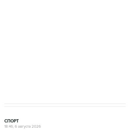
Купить подписку на профессиональную ленту
Подписаться на рассылку главных новостей сайта
Получать оперативные новости в официальном
канале
СПОРТ
18:46, 6 августа 2026