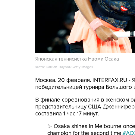
Японская теннисистка Наоми Осака
Фото: Darrian Traynor/Getty Images
Москва. 20 февраля. INTERFAX.RU - 
победительницей турнира Большого ш
В финале соревнования в женском о
представительницу США Дженнифер Б
составила 1 час 17 минут.
✨ Osaka shines in Melbourne onc
champion for the second time.
#AO