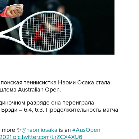
Японская теннисистка Наоми Осака стала
лема Australian Open.
диночном разряде она переиграла
рэди – 6:4, 6:3. Продолжительность матча
e more ✨
@naomiosaka
is an
#AusOpen
2021
pic.twitter.com/LrZCX4XfJ6