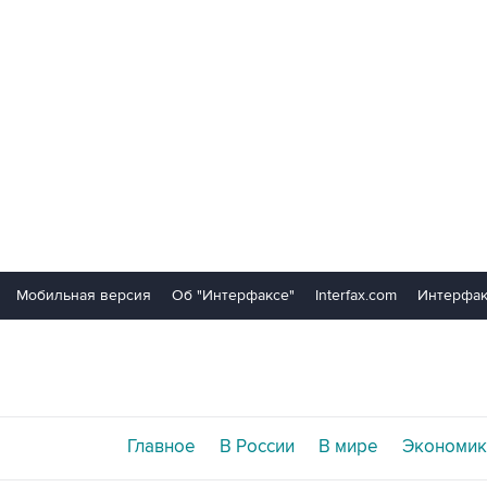
Мобильная версия
Об "Интерфаксе"
Interfax.com
Интерфак
Главное
В России
В мире
Экономик