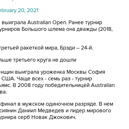
ebruary 20, 2021
 выиграла Australian Open. Ранее турнир
 турниров Большого шлема она дважды (2018,
ретьей ракеткой мира, Брэди – 24-й.
альше третьего круга не дошли
 женщин выиграла уроженка Москвы София
США. Чаще всех - семь раз - турнир
мс. В 2008 году победительницей Australian
ва.
 финал в мужском одиночном разряде. В нем
ссиянин Даниил Медведев и лидер мирового
турнира серб Новак Джокович.