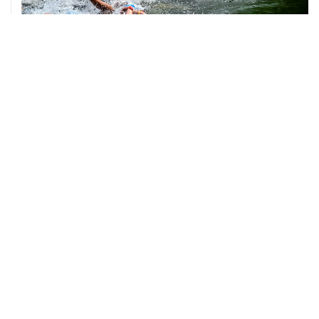
06 августа, 18:46
В УЕФА решили не отменять бойкот соревнований
под эгидой ФИФА
06 августа, 15:54
Мохамед Салах стал игроком "Трабзонспора"
06 августа, 14:28
Футболист Антон Заболотный дисквалифицирован на
полгода за допинг
06 августа, 12:23
"Спартак" объявил о переходе нападающего Даку