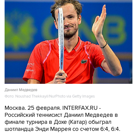
Даниил Медведев
Фото: Noushad Thekkayil/NurPhoto via Getty Images
Москва. 25 февраля. INTERFAX.RU -
Российский теннисист Даниил Медведев в
финале турнира в Дохе (Катар) обыграл
шотландца Энди Маррея со счетом 6:4, 6:4.