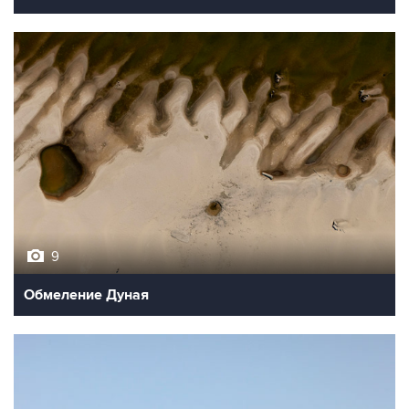
9
Обмеление Дуная