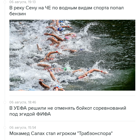
06 августа, 19:13
В реку Сену на ЧЕ по водным видам спорта попал
бензин
06 августа, 18:46
В УЕФА решили не отменять бойкот соревнований
под эгидой ФИФА
06 августа, 15:54
Мохамед Салах стал игроком "Трабзонспора"