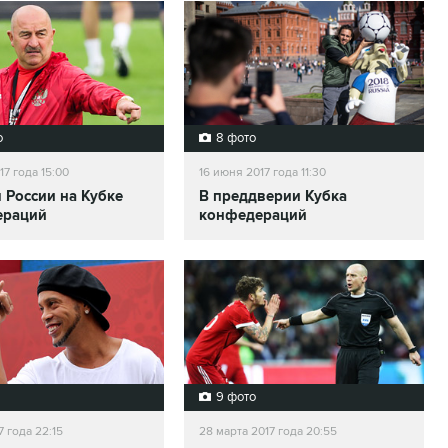
о
8 фото
17 года 15:00
16 июня 2017 года 11:30
 России на Кубке
В преддверии Кубка
ераций
конфедераций
9 фото
7 года 22:15
28 марта 2017 года 20:55