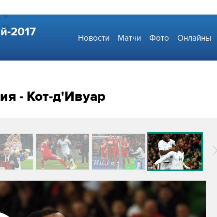
й-2017
Новости
Матчи
Фото
Онлайны
я - Кот-д'Ивуар