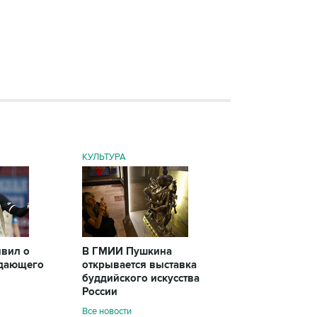
КУЛЬТУРА
явил о
В ГМИИ Пушкина
адающего
открывается выставка
буддийского искусства
России
Все новости