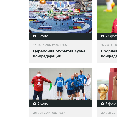
9 фото
24 фот
17 июня 2017 года 18:05
16 июня 20
Церемония открытия Кубка
Сборная
конфедераций
конфед
6 фото
7 фото
25 мая 2017 года 19:54
20 мая 201