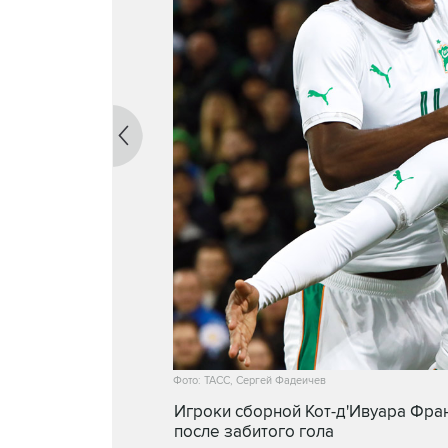
Фото: ТАСС, Сергей Фадеичев
Игроки сборной Кот-д'Ивуара Фран
после забитого гола