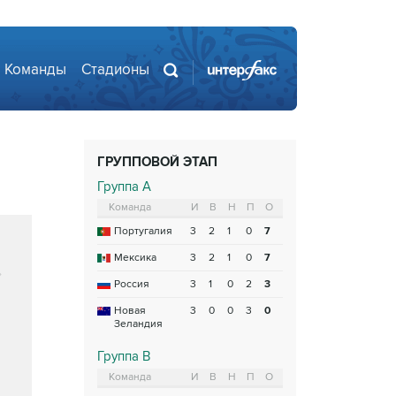
Команды
Стадионы
ГРУППОВОЙ ЭТАП
Группа A
Команда
И
В
Н
П
О
Португалия
3
2
1
0
7
Мексика
3
2
1
0
7
Россия
3
1
0
2
3
Новая
3
0
0
3
0
Зеландия
Группа B
Команда
И
В
Н
П
О