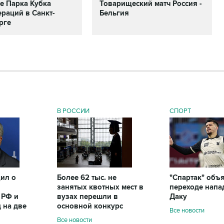
е Парка Кубка
Товарищеский матч Россия -
раций в Санкт-
Бельгия
рге
В РОССИИ
СПОРТ
ил о
Более 62 тыс. не
"Спартак" объ
занятых квотных мест в
переходе нап
 РФ и
вузах перешли в
Даку
 на две
основной конкурс
Все новости
Все новости