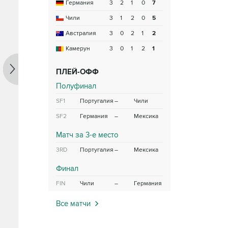
Германия
3
2
1
0
7
Чили
3
1
2
0
5
Австралия
3
0
2
1
2
Камерун
3
0
1
2
1
ПЛЕЙ-ОФФ
Полуфинал
SF1
Португалия
–
Чили
SF2
Германия
–
Мексика
Матч за 3-е место
3RD
Португалия
–
Мексика
Финал
FIN
Чили
–
Германия
Все матчи