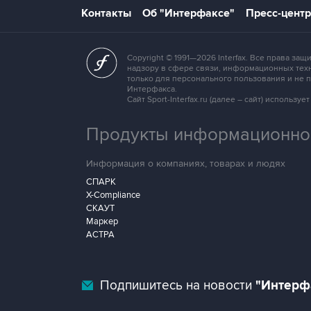
Контакты
Об "Интерфаксе"
Пресс-центр
Copyright © 1991—2026 Interfax. Все права 
надзору в сфере связи, информационных техн
только для персонального пользования и не
Интерфакса.
Сайт Sport-Interfax.ru (далее – сайт) исполь
Продукты информационной
Информация о компаниях, товарах и людях
СПАРК
X-Compliance
СКАУТ
Маркер
АСТРА
Подпишитесь на новости
"Интерф