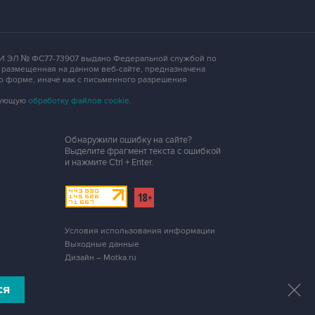
 СМИ ЭЛ № ФС77-73907 выдано Федеральной службой по
, размещенная на данном веб-сайте, предназначена
о форме, иначе как с письменного разрешения
едующую
обработку файлов cookie
.
Обнаружили ошибку на сайте?
Выделите фрагмент текста с ошибкой
и нажмите
Ctrl + Enter
.
Условия использования информации
Выходные данные
Дизайн – Motka.ru
ся