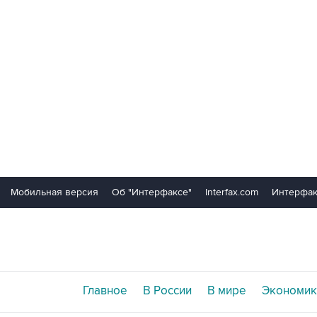
Мобильная версия
Об "Интерфаксе"
Interfax.com
Интерфак
Главное
В России
В мире
Экономик