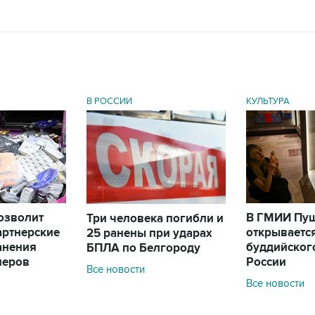
В РОССИИ
КУЛЬТУРА
позволит
В ГМИИ Пу
Три человека погибли и
артнерские
открываетс
25 ранены при ударах
анения
буддийского
БПЛА по Белгороду
леров
России
Все новости
Все новости