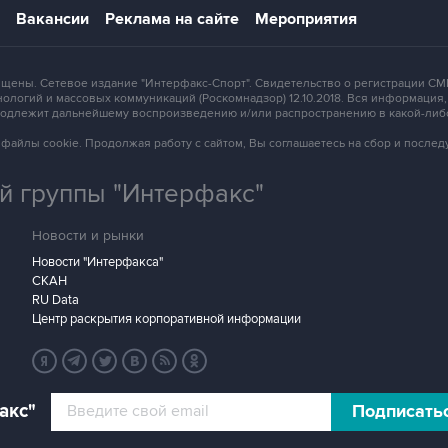
Вакансии
Реклама на сайте
Мероприятия
защищены. Сетевое издание "Интерфакс-Спорт". Свидетельство о регистрации
ологий и массовых коммуникаций (Роскомнадзор) 12.10.2018. Вся информация
 подлежит дальнейшему воспроизведению и/или распространению в какой-либ
зует файлы cookie. Продолжая работу с сайтом, Вы соглашаетесь на сбор и посл
 группы "Интерфакс"
Новости и рынки
Новости "Интерфакса"
СКАН
RU Data
Центр раскрытия корпоративной информации
акс"
Подписать