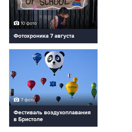
→
10 фото
Фотохроника 7 августа
7 фото
Фестиваль воздухоплавания
в Бристоле