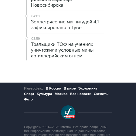
Новосибирска
04:02
Землетрясение магнитудой 4,1
зафиксировано в Туве
03:59
Тральщики ТОФ на учениях
уничтожили условные мины
артиллерийским огнем
Интерфакс
В России
В мире
Экономика
Спорт
Культура
Москва
Все новости
Сюжеты
Фото
Copyright © 1991—2026 Interfax. Все права защищены.
Вся информация, размещенная на данном веб-сайте,
предназначена только для персонального пользования