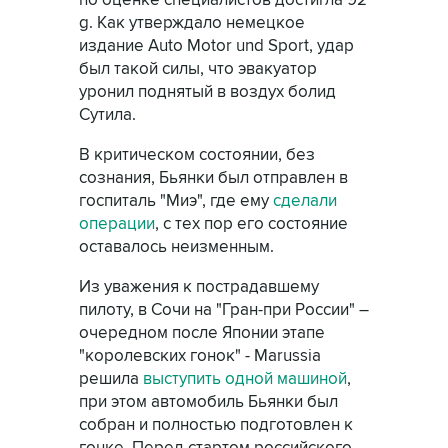
по оценке специалистов достигла 92
g. Как утверждало немецкое
издание Auto Motor und Sport, удар
был такой силы, что эвакуатор
уронил поднятый в воздух болид
Сутила.
В критическом состоянии, без
сознания, Бьянки был отправлен в
госпиталь "Миэ", где ему
сделали
операции
, с тех пор его состояние
оставалось неизменным.
Из уважения к пострадавшему
пилоту, в Сочи на "Гран-при России" –
очередном после Японии этапе
"королевских гонок" - Marussia
решила
выступить одной машиной
,
при этом автомобиль Бьянки был
собран и полностью подготовлен к