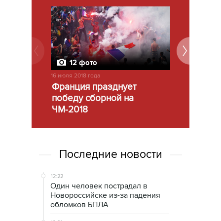
12 фото
12 фо
16 июля 2018 года
15 июля 2018 г
Франция празднует
Финал че
победу сборной на
мира-201
ЧМ-2018
Последние новости
12:22
Один человек пострадал в
Новороссийске из-за падения
обломков БПЛА