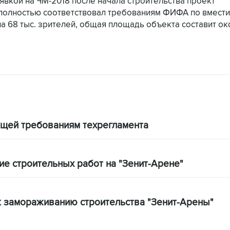
аявкой на ЧМ-2018 после начала строительства проект
н полностью соответствовал требованиям ФИФА по вмест
на 68 тыс. зрителей, общая площадь объекта составит ок
ющей требованиям техрегламента
ие строительных работ на "Зенит-Арене"
к замораживанию строительства "Зенит-Арены"