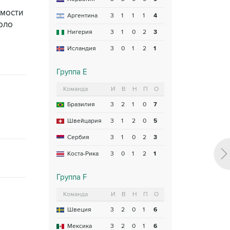
имости
Аргентина
3
1
1
1
4
оло
Нигерия
3
1
0
2
3
Исландия
3
0
1
2
1
Группа E
Команда
И
В
Н
П
О
Бразилия
3
2
1
0
7
Швейцария
3
1
2
0
5
Сербия
3
1
0
2
3
Коста-Рика
3
0
1
2
1
Группа F
Команда
И
В
Н
П
О
Швеция
3
2
0
1
6
Мексика
3
2
0
1
6