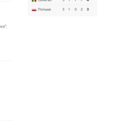
Сенегал
3
1
1
1
4
Польша
3
1
0
2
3
ки",