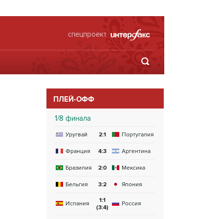
спецпроект
ПЛЕЙ-ОФФ
1/8 финала
Уругвай
2:1
Португалия
Франция
4:3
Аргентина
Бразилия
2:0
Мексика
Бельгия
3:2
Япония
1:1
Испания
Россия
(3:4)