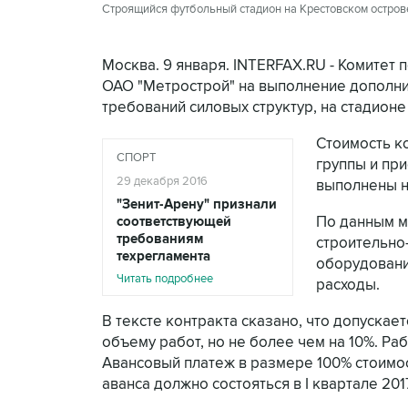
Строящийся футбольный стадион на Крестовском остров
Москва. 9 января. INTERFAX.RU - Комитет 
ОАО "Метрострой" на выполнение дополнит
требований силовых структур, на стадионе
Стоимость ко
СПОРТ
группы и пр
29 декабря 2016
выполнены не
"Зенит-Арену" признали
соответствующей
По данным м
требованиям
строительно
техрегламента
оборудовани
Читать подробнее
расходы.
В тексте контракта сказано, что допуска
объему работ, но не более чем на 10%. Ра
Авансовый платеж в размере 100% стоимос
аванса должно состояться в I квартале 201