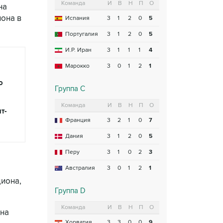
Команда
И
В
Н
П
О
на
она в
Испания
3
1
2
0
5
Португалия
3
1
2
0
5
И.Р. Иран
3
1
1
1
4
Марокко
3
0
1
2
1
о
Группа C
Команда
И
В
Н
П
О
т-
Франция
3
2
1
0
7
Дания
3
1
2
0
5
Перу
3
1
0
2
3
Австралия
3
0
1
2
1
диона,
Группа D
Команда
И
В
Н
П
О
 на
Хорватия
3
3
0
0
9