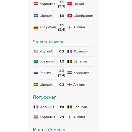
1:1
Хорватия
Дания
(3:2)
Швеция
1:0
Швейцария
1:1
Колумбия
Англия
(3:4)
Четвертьфинал
Уругвай
0:2
Франция
Бразилия
1:2
Бельгия
2:2
Россия
Хорватия
(3:4)
Швеция
0:2
Англия
Полуфинал
Франция
1:0
Бельгия
Хорватия
2:1
Англия
Матч за 3 место