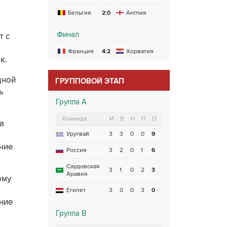
Бельгия
2:0
Англия
Финал
т с
Франция
4:2
Хорватия
к.
дной
ГРУППОВОЙ ЭТАП
ь
Группа A
Команда
И
В
Н
П
О
а
Уругвай
3
3
0
0
9
очие
Россия
3
2
0
1
6
Саудовская
3
1
0
2
3
Аравия
ому
Египет
3
0
0
3
0
ение
Группа B