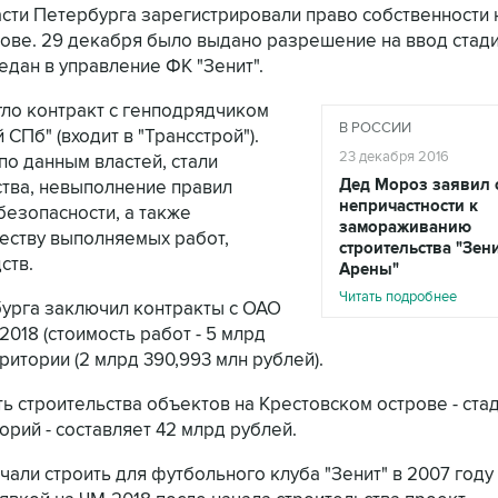
асти Петербурга зарегистрировали право собственности 
ове. 29 декабря было выдано разрешение на ввод стади
едан в управление ФК "Зенит".
гло контракт с генподрядчиком
В РОССИИ
СПб" (входит в "Трансстрой").
23 декабря 2016
о данным властей, стали
Дед Мороз заявил 
тва, невыполнение правил
непричастности к
езопасности, а также
замораживанию
еству выполняемых работ,
строительства "Зени
ств.
Арены"
Читать подробнее
бурга заключил контракты с ОАО
2018 (стоимость работ - 5 млрд
ритории (2 млрд 390,993 млн рублей).
ь строительства объектов на Крестовском острове - ста
рий - составляет 42 млрд рублей.
али строить для футбольного клуба "Зенит" в 2007 году