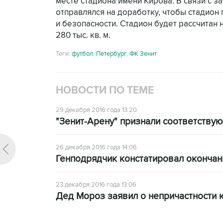
месте стадиона имени Кирова. В связи с з
отправлялся на доработку, чтобы стадио
и безопасности. Стадион будет рассчитан 
280 тыс. кв. м.
Теги:
футбол
,
Петербург
,
ФК Зенит
НОВОСТИ ПО ТЕМЕ
29 декабря 2016 года 13:20
"Зенит-Арену" признали соответству
26 декабря 2016 года 14:06
Генподрядчик констатировал окончан
23 декабря 2016 года 13:06
Дед Мороз заявил о непричастности 