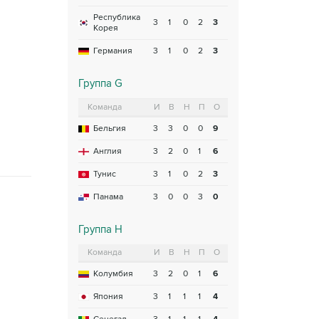
Республика
3
1
0
2
3
Корея
Германия
3
1
0
2
3
Группа G
Команда
И
В
Н
П
О
Бельгия
3
3
0
0
9
Англия
3
2
0
1
6
Тунис
3
1
0
2
3
Панама
3
0
0
3
0
Группа H
Команда
И
В
Н
П
О
Колумбия
3
2
0
1
6
Япония
3
1
1
1
4