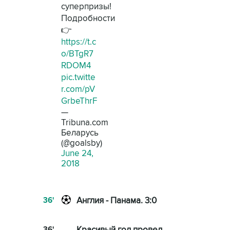
суперпризы!
Подробности
👉
https://t.c
o/BTgR7
RDOM4
pic.twitte
r.com/pV
GrbeThrF
—
Tribuna.com
Беларусь
(@goalsby)
June 24,
2018
36'
Англия - Панама. 3:0
36'