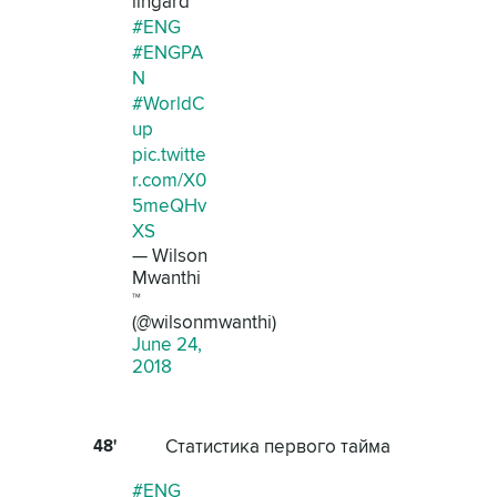
lingard
#ENG
#ENGPA
N
#WorldC
up
pic.twitte
r.com/X0
5meQHv
XS
— Wilson
Mwanthi
™
(@wilsonmwanthi)
June 24,
2018
48'
Статистика первого тайма
#ENG