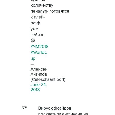
количеству
пенальти,готовятся
к плей-
офф
уже
сейчас
😀
#ЧМ2018
#WorldC
up
—
Алексей
Антипов
(@aleschaantipoff)
June 24,
2018
57'
Вирус офсайдов
подхватили англичане на