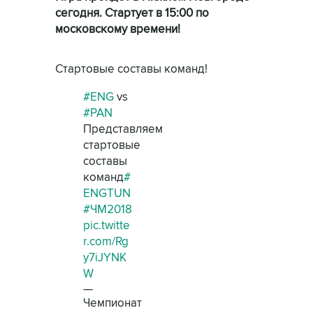
сегодня. Стартует в 15:00 по
московскому времени!
Стартовые составы команд!
#ENG
vs
#PAN
Представляем
стартовые
составы
команд
#
ENGTUN
#ЧМ2018
pic.twitte
r.com/Rg
y7iJYNK
W
—
Чемпионат