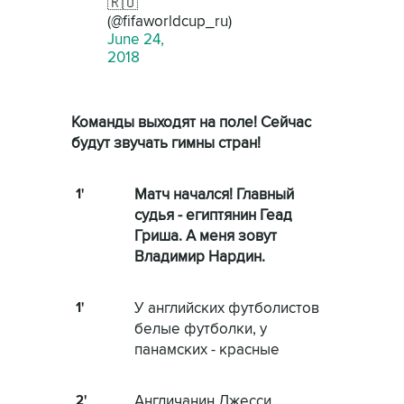
🇷🇺
(@fifaworldcup_ru)
June 24,
2018
Команды выходят на поле! Сейчас
будут звучать гимны стран!
1'
Матч начался! Главный
судья - египтянин Геад
Гриша. А меня зовут
Владимир Нардин.
1'
У английских футболистов
белые футболки, у
панамских - красные
2'
Англичанин Джесси