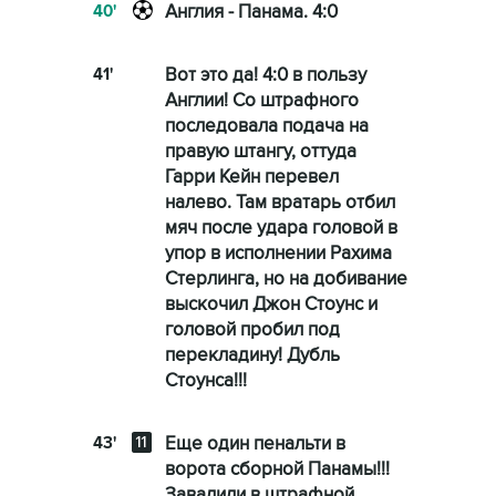
40'
Англия - Панама. 4:0
41'
Вот это да! 4:0 в пользу
Англии! Со штрафного
последовала подача на
правую штангу, оттуда
Гарри Кейн перевел
налево. Там вратарь отбил
мяч после удара головой в
упор в исполнении Рахима
Стерлинга, но на добивание
выскочил Джон Стоунс и
головой пробил под
перекладину! Дубль
Стоунса!!!
43'
Еще один пенальти в
ворота сборной Панамы!!!
Завалили в штрафной