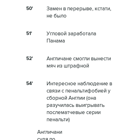
50'
Замен в перерыве, кстати,
не было
51'
Угловой заработала
Панама
52'
Англичане смогли вынести
мяч из штрафной
54'
Интересное наблюдение в
связи с пенальтифобией у
сборной Англии (она
разучилась выигрывать
послематчевые серии
пенальти)
Англичани
судя по