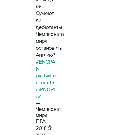
👀
Сумеют
ли
дебютанты
Чемпионата
мира
остановить
Англию?
#ENGPA
N
pic.twitte
r.com/f6
mPNOy1
qY
—
Чемпионат
мира
FIFA
2018🏆