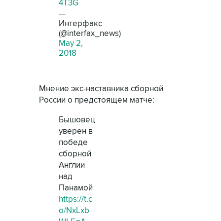
4T3G
—
Интерфакс
(@interfax_news)
May 2,
2018
Мнение экс-наставника сборной
России о предстоящем матче:
Бышовец
уверен в
победе
сборной
Англии
над
Панамой
https://t.c
o/NxLxb