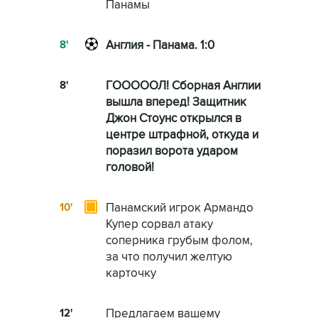
Панамы
8'
Англия - Панама. 1:0
8'
ГОООООЛ! Сборная Англии
вышла вперед! Защитник
Джон Стоунс открылся в
центре штрафной, откуда и
поразил ворота ударом
головой!
10'
Панамский игрок Армандо
Купер сорвал атаку
соперника грубым фолом,
за что получил желтую
карточку
12'
Предлагаем вашему