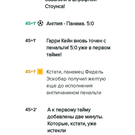
Стоунса!
45+1'
Англия - Панама. 5:0
45+1'
Гарри Кейн вновь точен с
пенальти! 5:0 уже в первом
тайме!
45+1'
Кстати, панамец Фидель
Эскобар получил желтую
еще до исполнения
англичанином пенальти
45+2'
А к первому тайму
добавлены две минуты.
Которые, кстати, уже
истекли