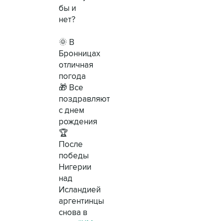
бы и
нет?
🌞 В
Бронницах
отличная
погода
🎁 Все
поздравляют
с днем
рождения
🏆
После
победы
Нигерии
над
Исландией
аргентинцы
снова в