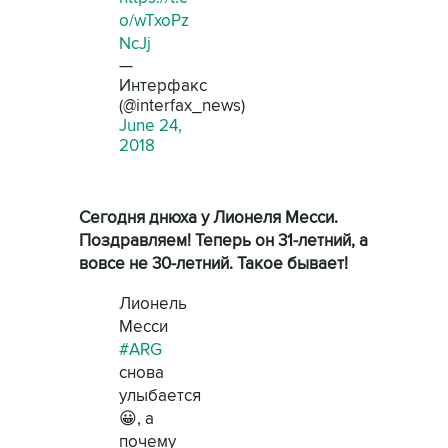
o/wTxoPz
NcJj
—
Интерфакс
(@interfax_news)
June 24,
2018
Сегодня днюха у Лионеля Месси.
Поздравляем! Теперь он 31-летний, а
вовсе не 30-летний. Такое бывает!
Лионель
Месси
#ARG
снова
улыбается
😀, а
почему