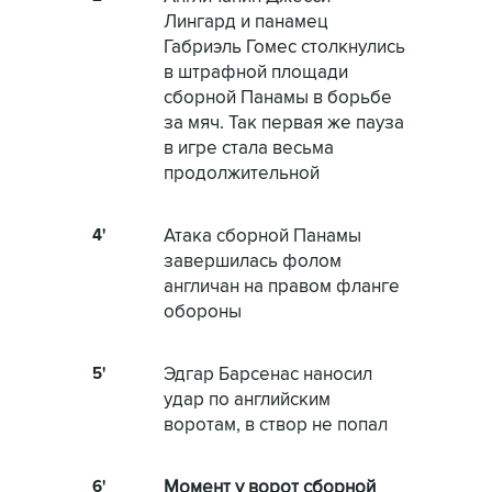
Лингард и панамец
Габриэль Гомес столкнулись
в штрафной площади
сборной Панамы в борьбе
за мяч. Так первая же пауза
в игре стала весьма
продолжительной
4'
Атака сборной Панамы
завершилась фолом
англичан на правом фланге
обороны
5'
Эдгар Барсенас наносил
удар по английским
воротам, в створ не попал
6'
Момент у ворот сборной