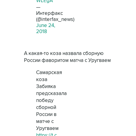
WLEgA
—
Интерфакс
(@interfax_news)
June 24,
2018
А какая-то коза назвала сборную
России фаворитом матча с Уругваем
Самарская
коза
Забияка
предсказала
победу
сборной
России в
матче с
Уругваем
https://t.c