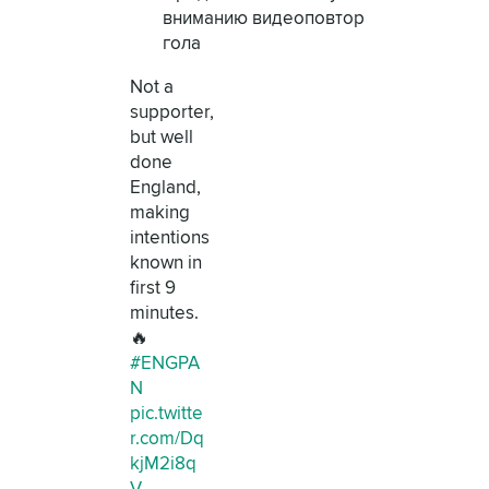
вниманию видеоповтор
гола
Not a
supporter,
but well
done
England,
making
intentions
known in
first 9
minutes.
🔥
#ENGPA
N
pic.twitte
r.com/Dq
kjM2i8q