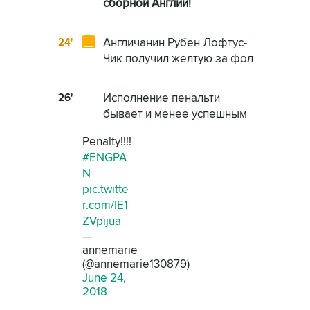
сборной Англии!
24'
Англичанин Рубен Лофтус-
Чик получил желтую за фол
26'
Исполнение пенальти
бывает и менее успешным
Penalty!!!!
#ENGPA
N
pic.twitte
r.com/lE1
ZVpijua
—
annemarie
(@annemarie130879)
June 24,
2018