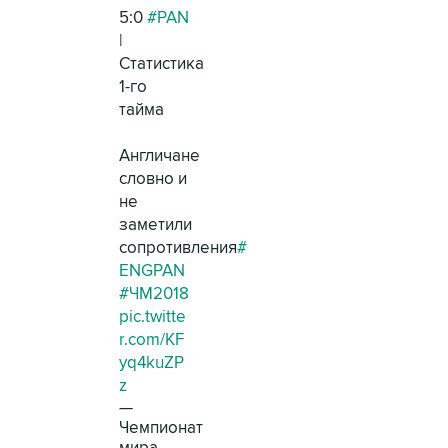
5:0
#PAN
|
Статистика
1-го
тайма
Англичане
словно и
не
заметили
сопротивления
#
ENGPAN
#ЧМ2018
pic.twitte
r.com/KF
yq4kuZP
z
—
Чемпионат