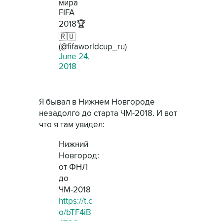
мира
FIFA
2018🏆
🇷🇺
(@fifaworldcup_ru)
June 24,
2018
Я бывал в Нижнем Новгороде
незадолго до старта ЧМ-2018. И вот
что я там увидел:
Нижний
Новгород:
от ФНЛ
до
ЧМ-2018
https://t.c
o/bTF4iB