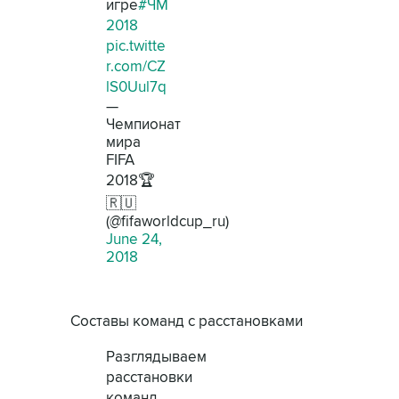
игре
#ЧМ
2018
pic.twitte
r.com/CZ
lS0Uul7q
—
Чемпионат
мира
FIFA
2018🏆
🇷🇺
(@fifaworldcup_ru)
June 24,
2018
Составы команд с расстановками
Разглядываем
расстановки
команд