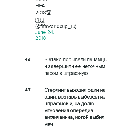
мира
FIFA
2018🏆
🇷🇺
(@fifaworldcup_ru)
June 24,
2018
49'
В атаке побывали панамцы
и завершили ее неточным
пасом в штрафную
49'
Стерлинг выходил один на
один, вратарь выбежал из
штрафной и, на долю
мгновения опередив
англичанина, ногой выбил
мяч