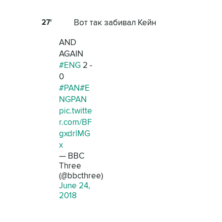
27'
Вот так забивал Кейн
AND
AGAIN
#ENG
2 -
0
#PAN
#E
NGPAN
pic.twitte
r.com/BF
gxdrlMG
x
— BBC
Three
(@bbcthree)
June 24,
2018