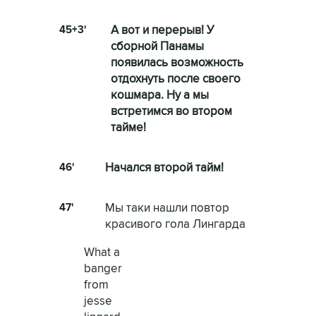
45+3'
А вот и перерыв! У
сборной Панамы
появилась возможность
отдохнуть после своего
кошмара. Ну а мы
встретимся во втором
тайме!
46'
Начался второй тайм!
47'
Мы таки нашли повтор
красивого гола Лингарда
What a
banger
from
jesse