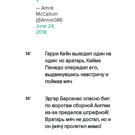
V
— Amré
McCallum
(@AmreGM)
June 24,
2018
14'
Гарри Кейн выходил один на
один: но вратарь Хайме
Пенедо опередил его,
выдвинувшись навстречу и
поймав мяч
16'
Эдгар Барсенас опасно бил
по воротам сборной Англии
из-за пределов штрафной!
Вратарь мяч не достал, но и
он (мяч) пролетел мимо!