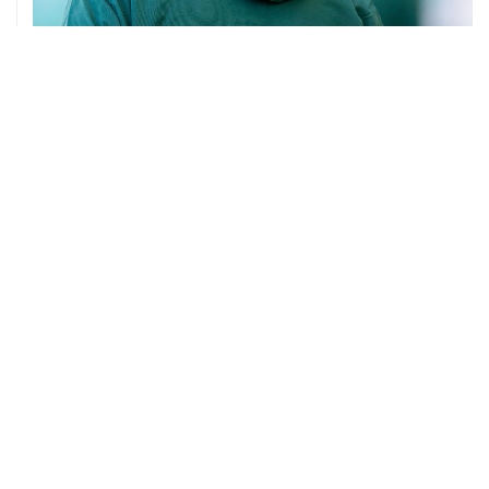
01 августа, 08:36
Инфантино отказался от плана по привлечению
инвесторов в ЧМ
31 июля, 14:06
Старший советник Инфантино подал в отставку
31 июля, 11:45
Источники Sky News узнали, что Инфантино теряет
поддержку из-за скандала с инвесторами ЧМ