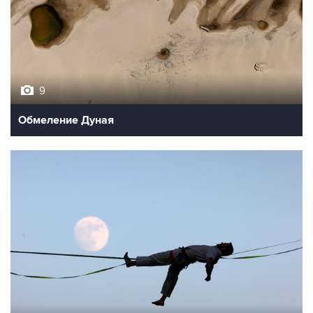
9
Обмеление Дуная