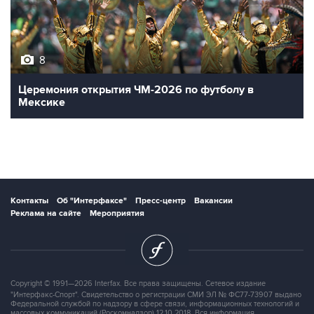
8
Церемония открытия ЧМ-2026 по футболу в
Мексике
Контакты
Об "Интерфаксе"
Пресс-центр
Вакансии
Реклама на сайте
Мероприятия
Copyright © 1991—2026 Interfax. Все права защищены. Сетевое издание
"Интерфакс-Спорт". Свидетельство о регистрации СМИ ЭЛ № ФС77-73907 выдано
Федеральной службой по надзору в сфере связи, информационных технологий и
массовых коммуникаций (Роскомнадзор) 12.10.2018. Вся информация,