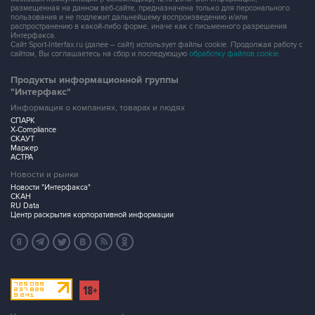
размещенная на данном веб-сайте, предназначена только для персонального
пользования и не подлежит дальнейшему воспроизведению и/или
распространению в какой-либо форме, иначе как с письменного разрешения
Интерфакса.
Сайт Sport-Interfax.ru (далее – сайт) использует файлы cookie. Продолжая работу с
сайтом, Вы соглашаетесь на сбор и последующую
обработку файлов cookie
.
Продукты информационной группы
"Интерфакс"
Информация о компаниях, товарах и людях
СПАРК
X-Compliance
СКАУТ
Маркер
АСТРА
Новости и рынки
Новости "Интерфакса"
СКАН
RU Data
Центр раскрытия корпоративной информации