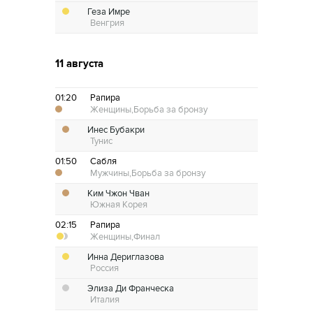
Геза Имре
Венгрия
11 августа
01:20
Рапира
Женщины,
Борьба за бронзу
Инес Бубакри
Тунис
01:50
Сабля
Мужчины,
Борьба за бронзу
Ким Чжон Чван
Южная Корея
02:15
Рапира
Женщины,
Финал
Инна Дериглазова
Россия
Элиза Ди Франческа
Италия