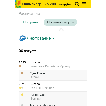
Расписание
По датам
По виду спорта
Фехтование
06 августа
23:15
Шпага
Женщины,
Борьба за бронзу
Сунь Ивэнь
Китай
23:45
Шпага
Женщины,
Финал
Эмеше Сас
Венгрия
Росселла Фьяминго