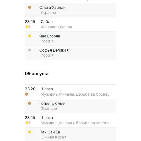
Ольга Харлан
Украина
23:45
Сабля
Женщины,
Финал
Яна Егорян
Россия
Софья Великая
Россия
09 августа
23:20
Шпага
Мужчины,
Финалы. Борьба за бронзу
Готье Грюмье
Франция
23:45
Шпага
Мужчины,
Финалы. Борьба за золото
Пак Сан Ен
Южная Корея