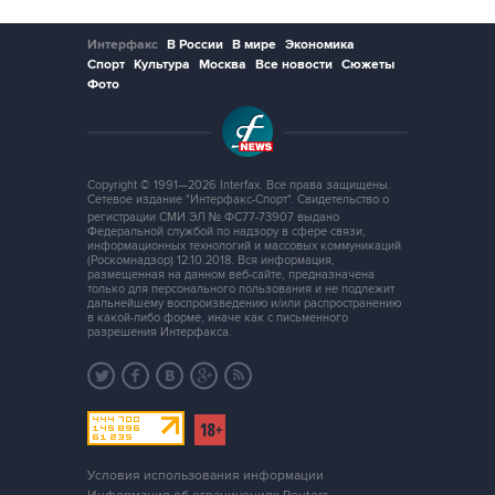
Интерфакс
В России
В мире
Экономика
Спорт
Культура
Москва
Все новости
Сюжеты
Фото
Copyright © 1991—2026 Interfax. Все права защищены.
Сетевое издание "Интерфакс-Спорт". Свидетельство о
регистрации СМИ ЭЛ № ФС77-73907 выдано
Федеральной службой по надзору в сфере связи,
информационных технологий и массовых коммуникаций
(Роскомнадзор) 12.10.2018. Вся информация,
размещенная на данном веб-сайте, предназначена
только для персонального пользования и не подлежит
дальнейшему воспроизведению и/или распространению
в какой-либо форме, иначе как с письменного
разрешения Интерфакса.
Условия использования информации