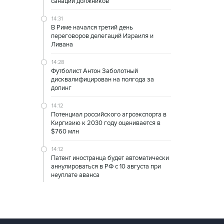
санации должников
14:31
В Риме начался третий день
переговоров делегаций Израиля и
Ливана
14:28
Футболист Антон Заболотный
дисквалифицирован на полгода за
допинг
14:12
Потенциал российского агроэкспорта в
Киргизию к 2030 году оценивается в
$760 млн
14:12
Патент иностранца будет автоматически
аннулироваться в РФ с 10 августа при
неуплате аванса