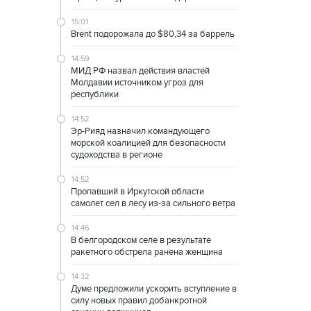
15:01
Brent подорожала до $80,34 за баррель
14:59
МИД РФ назвал действия властей
Молдавии источником угроз для
республики
14:52
Эр-Рияд назначил командующего
морской коалицией для безопасности
судоходства в регионе
14:52
Пропавший в Иркутской области
самолет сел в лесу из-за сильного ветра
14:46
В белгородском селе в результате
ракетного обстрела ранена женщина
14:32
Думе предложили ускорить вступление в
силу новых правил добанкротной