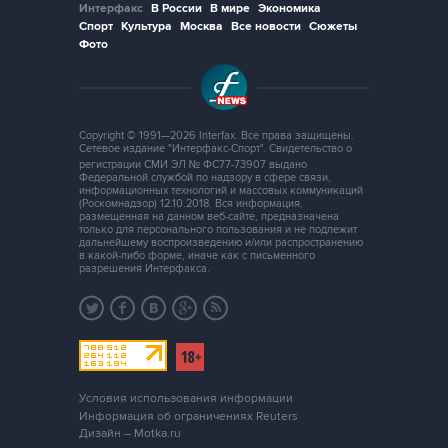
Интерфакс
В России
В мире
Экономика
Спорт
Культура
Москва
Все новости
Сюжеты
Фото
Copyright © 1991—2026 Interfax. Все права защищены.
Сетевое издание "Интерфакс-Спорт". Свидетельство о
регистрации СМИ ЭЛ № ФС77-73907 выдано
Федеральной службой по надзору в сфере связи,
информационных технологий и массовых коммуникаций
(Роскомнадзор) 12.10.2018. Вся информация,
размещенная на данном веб-сайте, предназначена
только для персонального пользования и не подлежит
дальнейшему воспроизведению и/или распространению
в какой-либо форме, иначе как с письменного
разрешения Интерфакса.
Условия использования информации
Информация об ограничениях Reuters
Дизайн – Motka.ru