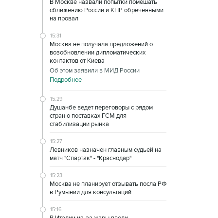
В Москве назвали попытки помешать
сближению России и КНР обреченными
на провал
15:31
Москва не получала предложений о
возобновлении дипломатических
контактов от Киева
Об этом заявили в МИД России
Подробнее
15:29
Душанбе ведет переговоры с рядом
стран о поставках ГСМ для
стабилизации рынка
15:27
Левников назначен главным судьей на
матч "Спартак" - "Краснодар"
15:23
Москва не планирует отзывать посла РФ
в Румынии для консультаций
15:16
В Италии из-за жары ввели