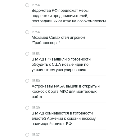
15:54
Ведомства РФ предложат меры
поддержки предпринимателей,
пострадавших от атак на логокомплексы
15:54
Мохамед Салах стал игроком
"Трабзонспора"
15:53
В МИД РФ заявили о готовности
обсудить с США новые идеи по
украинскому урегулированию
15:50
Астронавты NASA вышли в открытый
космос с борта МКС для монтажных
работ
15:39
В МИД сомневаются в готовности
властей Армении к союзническому
взаимодействию с РФ
15:37