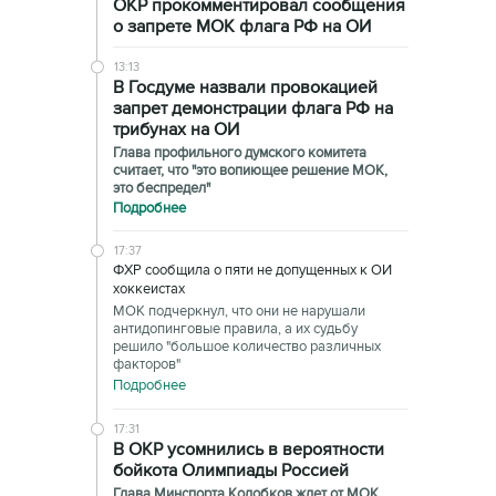
ОКР прокомментировал сообщения
о запрете МОК флага РФ на ОИ
13:13
В Госдуме назвали провокацией
запрет демонстрации флага РФ на
трибунах на ОИ
Глава профильного думского комитета
считает, что "это вопиющее решение МОК,
это беспредел"
Подробнее
17:37
ФХР сообщила о пяти не допущенных к ОИ
хоккеистах
МОК подчеркнул, что они не нарушали
антидопинговые правила, а их судьбу
решило "большое количество различных
факторов"
Подробнее
17:31
В ОКР усомнились в вероятности
бойкота Олимпиады Россией
Глава Минспорта Колобков ждет от МОК