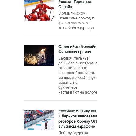
Россия - Германия.
Онлайн
В олимпийском
Пхенчхане проходит
финал мужского
хоккейного турнира
Олимпийский онлайн.
Финишная прямая
Заключительный
день Игр в Пхенчхане
гарантированно
принесет России как
минимум серебряную
медаль, но
букмекеры
настаивают на золоте
Россияне Большунов
и Ларьков завоевали
серебро и бронзу ОИ
в лыжном марафоне
Победу одержал