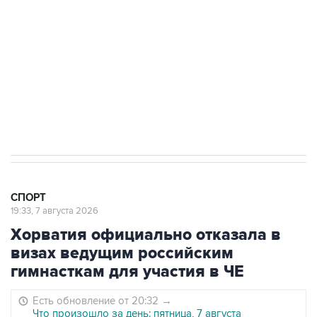
"Рады возвращению величайшего!" В
"Вашингтоне" отреагировали на решение
Овечкина
5 января 14:03
Евгений Кузнецов стал игроком "Салавата
Юлаева"
СПОРТ
19:33, 7 августа 2026
Хорватия официально отказала в
визах ведущим российским
гимнасткам для участия в ЧЕ
Есть обновление от 20:32
→
Что произошло за день: пятница, 7 августа