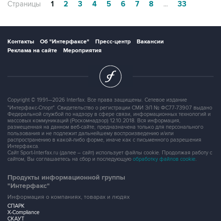
Страницы
1
2
3
4
5
6
7
8
...
33
Контакты
Об "Интерфаксе"
Пресс-центр
Вакансии
Реклама на сайте
Мероприятия
Copyright © 1991—2026 Interfax. Все права защищены. Сетевое издание
"Интерфакс-Спорт". Свидетельство о регистрации СМИ ЭЛ № ФС77-73907 выдано
Федеральной службой по надзору в сфере связи, информационных технологий и
массовых коммуникаций (Роскомнадзор) 12.10.2018. Вся информация,
размещенная на данном веб-сайте, предназначена только для персонального
пользования и не подлежит дальнейшему воспроизведению и/или
распространению в какой-либо форме, иначе как с письменного разрешения
Интерфакса.
Сайт Sport-Interfax.ru (далее – сайт) использует файлы cookie. Продолжая работу с
сайтом, Вы соглашаетесь на сбор и последующую
обработку файлов cookie
.
Продукты информационной группы
"Интерфакс"
Информация о компаниях, товарах и людях
СПАРК
X-Compliance
СКАУТ